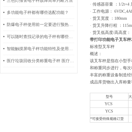
三色灯报警电子秤故障简单判断方法
· 传感器容量 ：1/2t×4
· 工作电源： 6VDC,4
多功能电子秤都有哪些选配功能？
· 货叉宽度 ：180mm
防爆电子秤使用前一定要进行预热准备
· 货叉升降行程 ：115
· 货叉低高度/高高度： 8
可以随时查找记录的电子秤有哪些品牌？
带打印功能电子叉车秤
标准型叉车秤
智能触摸屏电子秤功能特性及使用说明
概述：
医疗垃圾回收分类称重电子秤 医疗废物秤
该叉车秤是指在小型手
和称重同步进行，每次
丰富的称重设备制造经
成品库货物出入库称
型号
大
YC
S
YC
S
*可接受特殊规格订货