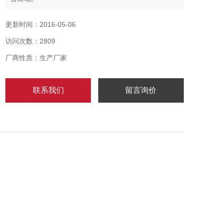
激光 81/2 x 11 - 用于在每页激光打印纸上打印一张标
签，并在扩充区域上自定义您的标签。
更新时间：2016-05-06
激光 81/2 x 11（每页 2 张标签） - 用于在每页激光打印
访问次数：2809
纸上打印两张标签。对于这个尺寸，您必须为您选的标
签打印选项选择“当您完成货件后“。您还可以在扩充区
厂商性质：生产厂家
域
联系我们
留言询价