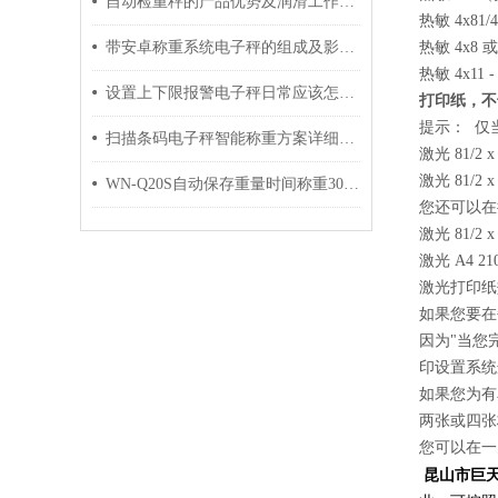
自动检重秤的产品优势及润滑工作介绍
热敏 4x8
带安卓称重系统电子秤的组成及影响其精度的因素介绍
热敏 4x8
热敏 4x11 
设置上下限报警电子秤日常应该怎样维护与保养
打印纸，不
提示： 仅当
扫描条码电子秤智能称重方案详细解析
激光 81/
激光 81
WN-Q20S自动保存重量时间称重30kg电子秤
您还可以在
激光 81
激光 A4 
激光打印纸
如果您要在
因为"当您
印设置系统
如果您为有单
两张或四张
您可以在一
昆山市巨天