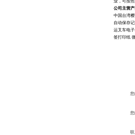
业，可按照
公司主营产
中国台湾樱
自动保存记
运叉车电子
签打印纸 
您
您
联