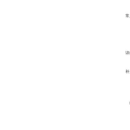
常
详
补