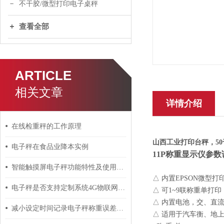
不干胶/微型打印电子桌秤
查看全部
ARTICLE
相关文章
详情介绍
在线检重秤的工作原理
山西工业打印台秤，5
电子秤在食品业降本实例
11P
称重显示仪参数
智能触摸屏电子秤功能特性及使用说明
△ 内置EPSON微型打
电子秤是否支持定制系统4G物联网上传数据统一管理
△ 可1~9联称重单打印
△ 内置电池，交、直
减小设定时间记录电子秤称重误差的方法分享
△ 适用于汽车衡、地