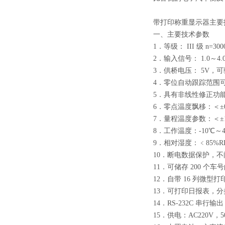
带打印称重显示器主要
一、主要技术参数
1．等级： III 级 n=300
2．输入信号： 1.0～4.0
3．供桥电压： 5V，可驱动
4．零位自动跟踪范围
5．具有非线性修正功
6．零点温度飘移：＜±0
7．量程温度参数：＜±10
8．工作温度：-10℃～4
9．相对湿度：﹤85%R
10．断电数据保护，
11．可储存 200 个车
12．自带 16 列微型打
13．可打印日报表，
14．RS-232C 串行输
15．供电：AC220V，50