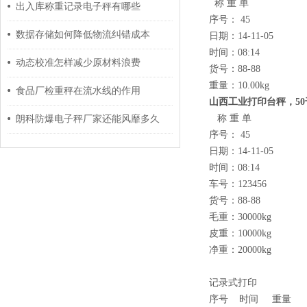
称 重 单
出入库称重记录电子秤有哪些
序号： 45
数据存储如何降低物流纠错成本
日期：14-11-05
时间：08:14
动态校准怎样减少原材料浪费
货号：88-88
重量：10.00kg
食品厂检重秤在流水线的作用
山西工业打印台秤，5
称 重 单
朗科防爆电子秤厂家还能风靡多久
序号： 45
日期：14-11-05
时间：08:14
车号：123456
货号：88-88
毛重：30000kg
皮重：10000kg
净重：20000kg
记录式打印
序号 时间 重量