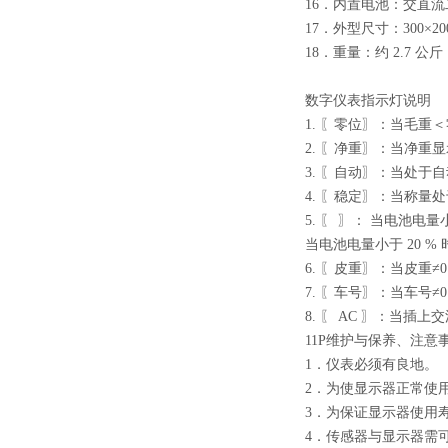
16．内置电池：交直流
17．外型尺寸：300×20
18．重量：约 2.7 公斤
数字仪表指示灯说明
1. 〖零位〗：当毛重
2. 〖净重〗：当净重
3. 〖自动〗：当处于
4. 〖稳定〗：当称量
5. 〖 〗： 当电池电
当电池电量小于 20 
6. 〖皮重〗：当皮重≠
7. 〖车号〗：当车号≠
8. 〖 AC 〗：当
11P维护与保养、注意
1．仪表必须有良地。
2．为使显示器正常使
3．为保证显示器使用
4．传感器与显示器需