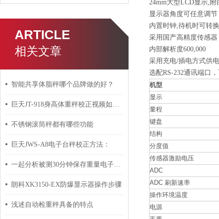
24mm大型LCD显示,
显示器角度可任意调节
内置时钟,待机时可转
ARTICLE
采用国产高精度传感器，高
相关文章
内部解析度600,000
采用充电/插电方式供电
选配RS-232通讯端
智能共享体脂秤哪个品牌做的好？
机型
显示
巨天JT-918身高体重秤校正视频如何操作
量程
键盘
不锈钢滚筒秤都有哪些功能
结构
巨天JWS-A8电子台秤校正方法：
分度值
传感器激励电压
一起分析被测30分钟保存重量电子秤的状态和环境条件
ADC
ADC 刷新速率
朗科XK3150-EX防爆显示器操作步骤
操作环境温度
浅述自动检重秤具备的特点
电源