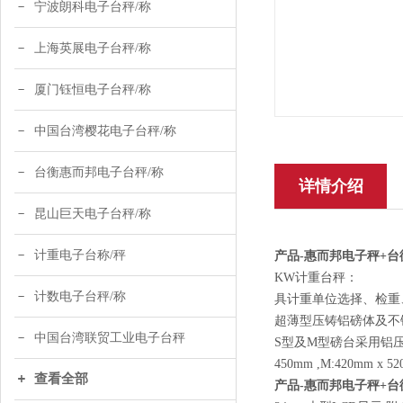
宁波朗科电子台秤/称
上海英展电子台秤/称
厦门钰恒电子台秤/称
中国台湾樱花电子台秤/称
台衡惠而邦电子台秤/称
详情介绍
昆山巨天电子台秤/称
计重电子台称/秤
产品-惠而邦电子秤+
K
W计重台秤
：
计数电子台秤/称
具计重单位选择、检重
超薄型压铸铝磅体及不锈
中国台湾联贸工业电子台秤
S型及M型磅台采用铝压
450mm ,M:420mm x 52
查看全部
产品-惠而邦电子秤+