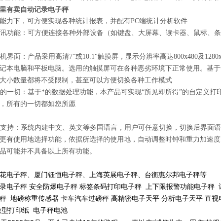
里有卖自动记录电子秤
能力下，可方便实现各种统计报表，并配有PC端统计分析软件
的通讯功能：可方便连接各种外部设备（如键盘、大屏幕、读卡器、鼠标、
人机界面：产品采用高清7"或10.1"触摸屏，显示分辨率高达800x480及1280
记本电脑和平板电脑。选用的触摸屏可在各种恶劣环境下正常使用。基于
大小数量都将不受限制，甚至可以方便切换各种工作模式
所欲的一切：基于*的数据处理功能，本产品可实现“所见即所得”的自定义
，所有的一切都如您所愿
系统支持：系统内建中文、英文等多国语言，用户可任意切换，切换后界面
更有使用地选择功能，依据所选择的使用地，自动调整时钟和重力加速度
品可能并不具备以上所有功能。
花电子秤、厦门钰恒电子秤、上海英展电子秤、台衡惠尔邦电子秤等
录电子秤
安全防爆电子秤 标签条码打印电子秤 上下限报警功能电子秤 
秤 地磅称重传感器 卡车汽车过磅秤 高精密电子天平 分析电子天平 直视
微型打印纸 电子秤电池