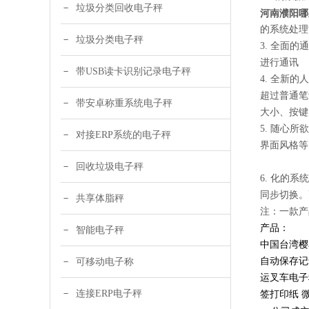
垃圾分类回收电子秤
河南濮阳哪
的系统处理
垃圾分类电子秤
3. 全面
进行通讯
带USB读卡识别记录电子秤
4. 全新的
超过普通笔
带安卓称重系统电子秤
大小、按键
5. 随心
对接ERP系统的电子秤
界面风格等
回收垃圾电子秤
6. 化的
同步切换。
共享体脂秤
注：一款产
产品：
智能电子秤
中国台湾樱
自动保存记
可移动电子称
运叉车电子
连接ERP电子秤
签打印纸 