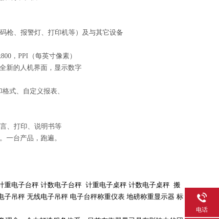
条码枪、报警灯、打印机等）及与其它设备
x800，PPI（每英寸像素）
全新的人机界面，显示数字
打印格式、自定义报表、
语言、打印、说明书等
。一台产品，跑遍。
计重电子台秤 计数电子台秤 计重电子桌秤 计数电子桌秤 搬
电子吊秤 无线电子吊秤 电子台秤称重仪表 地磅称重显示器 标
电话