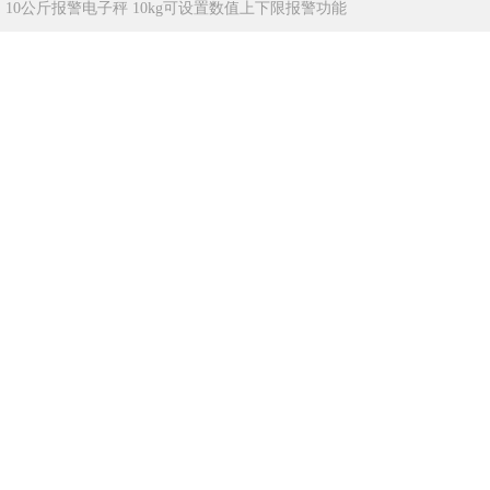
：
10公斤报警电子秤 10kg可设置数值上下限报警功能