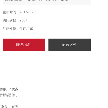
1. *的TOS操作系统：为称重应用定制，系统运行稳定，
速度快、效率高，不依赖于高性能硬件，
更新时间：2017-05-03
系统安全性高（无病毒），可方便地更新系统程序，并
访问次数：2387
可享受终生免费升级
2. *的数据处理功能：产品配备了海量存储芯片，称重记
厂商性质：生产厂家
忆笔数及PLU数量可以认为无限制，在强
联系我们
留言询价
以下*优点:
高性能硬件，
无限制，在强