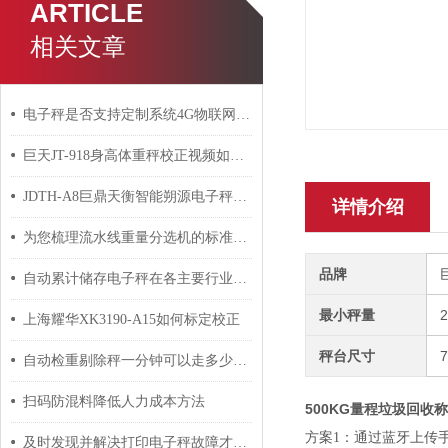
ARTICLE
相关文章
电子秤是否支持定制系统4G物联网上传数据统一管理
巨天JT-918身高体重秤校正视频如何操作
JDTH-A8巨鼎天衡智能朔源电子秤医院垃圾分类秤带摄像头
详情介绍
为您梳理流水线重量分选机的标准操作流程
品牌
自动累计储存电子秤在各主要行业中的具体应用分享
最小秤量
上海耀华XK3190-A15如何标定校正
秤台尺寸
自动检重剔除秤一分钟可以走多少件？巨鼎天衡工程师为您解答
扫码防混料降低人力成本方法
500KG量程垃圾回收
方案1：通过蓝牙上传
及时发现并解决打印电子秤故障才能确保称重的准确性