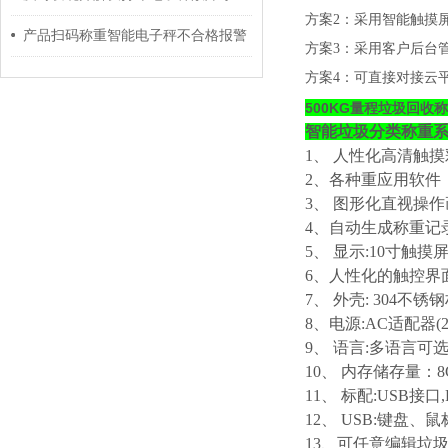
方案2：采用智能触摸
产品扫码称重智能电子秤不合格报警
方案3：采用客户后台
方案4：可直接对接云
500KG量程垃圾回收
智能垃圾分类称重
1、
人性化高清触摸
2、各种重应用软件
3、 图形化直视操
4、自动生成称重记
5、 显示:10寸触摸屏
6、人性化的触控界
7、 外壳: 304不锈
8、电源:AC适配器(
9、 语言:多语言可
10、 内存储存量：8
11、 标配:USB接口
12、 USB:键盘
13、可任意编辑垃