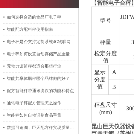
【
智能电子台秤
JD
FW
如何选择合适的食品厂电子秤
型号
智能配方配料秤使用指南
秤量
电子秤是否支持定制系统4G物联网上传数据统一管理
检定分度
电子秤如何设置自动存储产品重量数量功能？
值
无动力滚筒秤都适合那些行业
A
显示
智能共享体脂秤哪个品牌做的好？
分度
值
B
配方智能秤带通讯协议的功能和特点
通讯电子秤配方管理怎么操作
秤盘尺寸
30
(mm)
智能秤如何自动识别食品重量
昆山巨天仪器设
数据可追溯，巨天配方秤实现质量管理数字化
巨鼎天衡（苏州