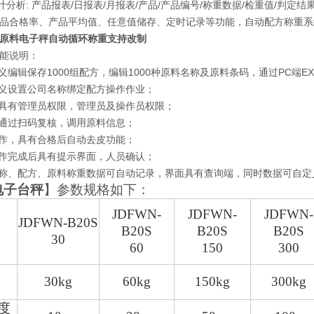
统计分析: 产品报表/日报表/月报表/产品/产品编号/称重数据/检重值/判定结
品合格率、产品平均值、任意值储存、定时记录等功能，自动配方称重系
原料电子秤自动循环称重支持改制
能说明：
定义编辑保存1000组配方，编辑1000种原料名称及原料条码，通过PC端E
定义设置公司名称绑定配方操作作业；
称具有管理员权限，管理员及操作员权限；
可通过扫码复核，调用原料信息；
操作，具有合格后自动去皮功能；
操作完成后具有提示界面，人员确认；
名称、配方、原料称重数据可自动记录，界面具有查询端，同时数据可自定
电子台秤
】参数规格如下：
JDFWN-
JDFWN-
JDFWN-
JDFWN-B20S
B20S
B20S
B20S
30
60
150
300
30kg
60kg
150kg
300kg
度