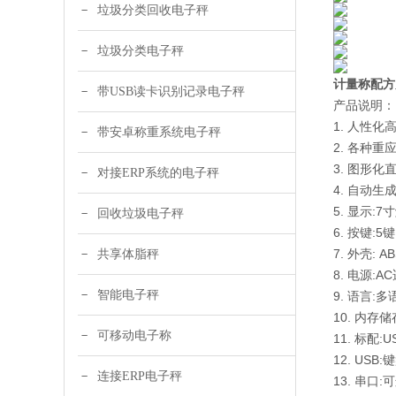
垃圾分类回收电子秤
垃圾分类电子秤
计量称配方
带USB读卡识别记录电子秤
产品说明：
1. 人性
带安卓称重系统电子秤
2. 各种
3. 图形
对接ERP系统的电子秤
4. 自动
5. 显示:7
回收垃圾电子秤
6. 按键
7. 外壳: 
共享体脂秤
8. 电源:AC
智能电子秤
9. 语言:
10. 内存
可移动电子称
11. 标配:
12. U
连接ERP电子秤
13. 串