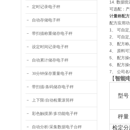
14. 数据
定时记录电子秤
可选配：产
计量称配方
自动存储电子秤
配方应用功
1、 可自
带扫描称重储存电子秤
2、 可自
3、 配方
设定时间记录电子秤
4、 原料
5、 配方
自动累计储存电子秤
6、 配方
7、 公司
30分钟保存重量电子秤
【
智能
带扫描/条码储存电子秤
型号
上下限/自动检重滚筒秤
彩色触摸屏/多功能电子秤
秤量
检定分
自动分析/采集数据电子台秤