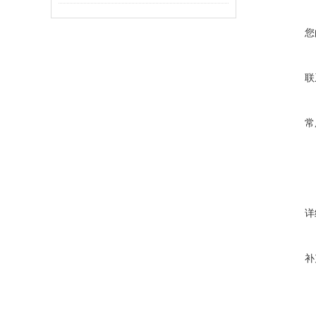
您
联
常
详
补