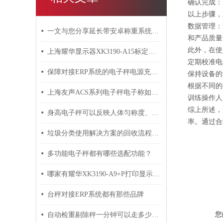
确认完成：
以上步骤，
数据管理：
一文与您分享延长带安卓称重系统电子秤使用寿命的方法
和产品质量
此外，在使
上海耀华显示器XK3190-A15标定与调试方法
定期校准电
保障对接ERP系统的电子秤电源充足的方法及维修注意事项介绍
保持设备的
根据不同的
上海友声ACS系列电子秤电子称如何校验
训练操作人
综上所述，
身高电子秤可以反映人体匀称度、生长发育水平及营养状况
率。通过合
垃圾分类使用解决方案的回收流程是什么？
多功能电子秤都有哪些选配功能？
哪家有耀华XK3190-A9+P打印显示器的校正设定
台秤对接ERP系统都有那些品牌
您
自动检重剔除秤一分钟可以走多少件？巨鼎天衡工程师为您解答