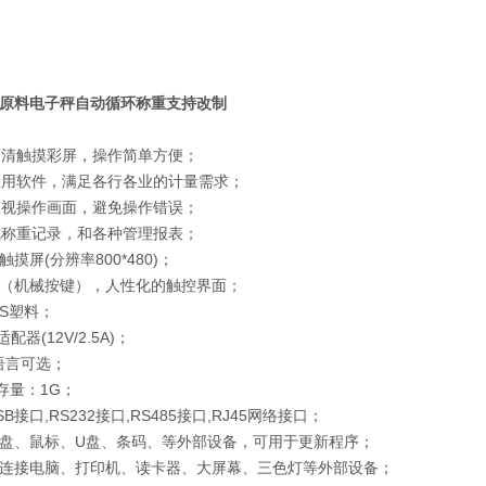
原料电子秤自动循环称重支持改制
化高清触摸彩屏，操作简单方便；
重应用软件，满足各行各业的计量需求；
化直视操作画面，避免操作错误；
生成称重记录，和各种管理报表；
寸触摸屏(分辨率800*480)；
:5键（机械按键），人性化的触控界面；
ABS塑料；
适配器(12V/2.5A)；
多语言可选；
储存量：1G；
USB接口,RS232接口,RS485接口,RJ45网络接口；
SB:键盘、鼠标、U盘、条码、等外部设备，可用于更新程序；
口:可连接电脑、打印机、读卡器、大屏幕、三色灯等外部设备；