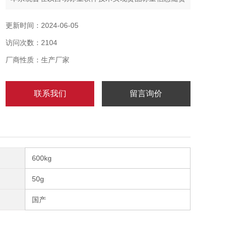
品属性资料记录到数据库、储存数据、导出数据，以便
查询、统计所有的称重历史记录，以全自动称重记录系
更新时间：2024-06-05
统自动保存数据达电脑上。
访问次数：2104
厂商性质：生产厂家
联系我们
留言询价
600kg
50g
国产