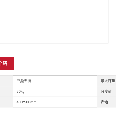
介绍
巨鼎天衡
最大秤量
30kg
分度值
400*500mm
产地