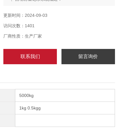
本系统旨在以自动称重软件技术实现货品称重信息随货
品属性资料记录到数据库、储存数据、导出数据，以便
更新时间：2024-09-03
查询、统计所有的称重历史记录，以全自动称重记录系
访问次数：1401
统自动保存数据达电脑上。
厂商性质：生产厂家
联系我们
留言询价
5000kg
1kg 0.5kgg