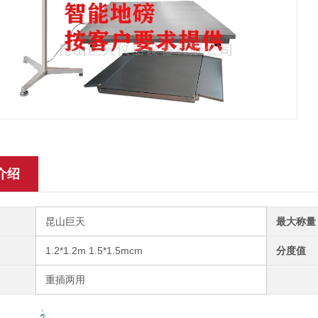
介绍
昆山巨天
最大称量
1.2*1.2m 1.5*1.5mcm
分度值
重插两用