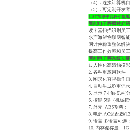
（
4）. 连接计算
（
5）. 可定制开发
1-3T加厚平台秤小型
智能电子秤概述介
读卡器扫描识别员
水产海鲜物联网智
网计件称重整体解
提高工作效率和员
智能电子秤系统功
1. 人性化高清触
2. 各种重应用软
3. 图形化直视操
4. 自动生成称重
5. 显示:7寸触摸屏(
6. 按键:5键（机
7. 外壳: ABS塑料；
8. 电源:AC适配器(12
9. 语言:多语言可选
10. 内存储存量：1