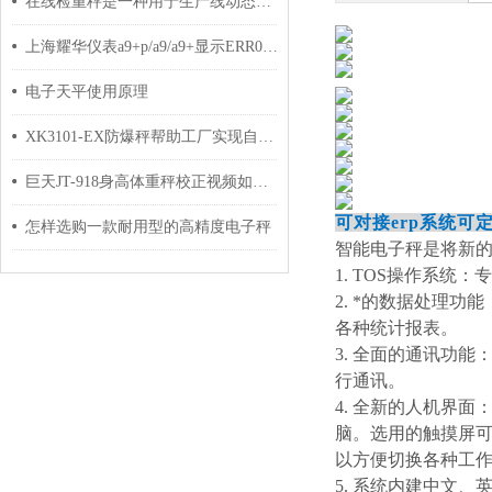
在线检重秤是一种用于生产线动态称重的自动化设备
上海耀华仪表a9+p/a9/a9+显示ERR05怎么处理
电子天平使用原理
XK3101-EX防爆秤帮助工厂实现自动化
巨天JT-918身高体重秤校正视频如何操作
可对接erp系统可
怎样选购一款耐用型的高精度电子秤
智能电子秤是将新
1. TOS操作系
2. *的数据处理
各种统计报表。
3. 全面的通讯功
行通讯。
4. 全新的人机界面
脑。选用的触摸屏
以方便切换各种工
5. 系统内建中文