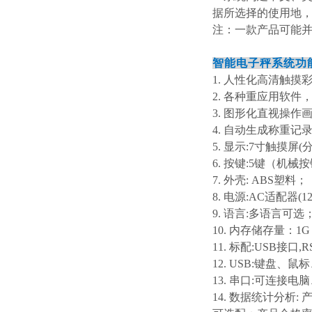
据所选择的使用地
注：一款产品可能
智能电子秤系统功
1
. 人性化高清触摸
2
. 各种重应用软件
3
. 图形化直视操作
4
. 自动生成称重记
5
. 显示:7寸触摸屏(
6
. 按键:5键（机
7
. 外壳: ABS塑料；
8
. 电源:AC适配器(12
9
. 语言:多语言可选
10
. 内存储存量：1
11
. 标配:USB接口,R
12
. USB:键盘
13
. 串口:可连接
14
. 数据统计分析: