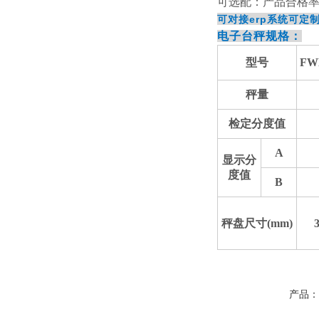
可选配：产品合格
可对接erp系统可定
电子台秤规格：
型号
FW
秤量
检定分度值
A
显示分
度值
B
秤盘尺寸
(mm)
产品