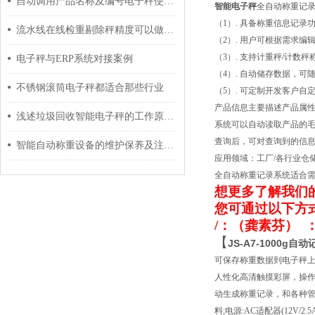
自动调用产品名称及编号电子秤使用说明
智能电子秤
全自动称重记
（1）. 具备称重信息记录
流水线在线检重剔除秤精度可以做多少？
（2）. 用户可根据需求
（3）. 支持计重秤/计数
电子秤与ERP系统对接案例
（4）. 自动储存数据，可
不锈钢滚筒电子秤都适合那些行业
（5）. 可定制开发客户自
产品信息主要描述产品属性
浅述垃圾回收智能电子秤的工作原理及维护保养方法
系统可以自动读取产品的毛
查询后，可对查询到的信息统
智能自动称重设备的维护保养及注意事项分享
应用领域：工厂/各行业仓
全自动称重记录系统适合需
想更多了解我们
您可通过以下方
/
：
（龚素芬）
【
JS-A7-1000
可保存称重数据到电子秤
人性化高清触摸彩屏，操
动生成称重记录，和各种管理
料;电源:AC适配器(12V/