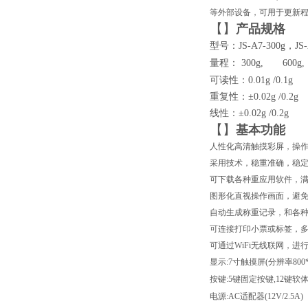
等外部设备，可用于更新程
【
】
产品规格
型号：
JS-A7-300g
，
JS
量程：
3
00g,
6
00
可读性：0.01g
/0.1g
重复性：±0.02g
/0.2g
线性：±0.02g
/0.2g
【
】
基本
功能
人性化高清触摸彩屏，操
采用技术，稳重准确，稳
可下载各种重应用软件，
图形化直视操作画面，避
自动生成称重记录，和各
可连接打印
小票
或标签，
可通过WiFi无线联网，进
显示:7寸触摸屏(分辨率800*4
按键:5键固定按键,12键软
电源:AC适配器(12V/2.5A)