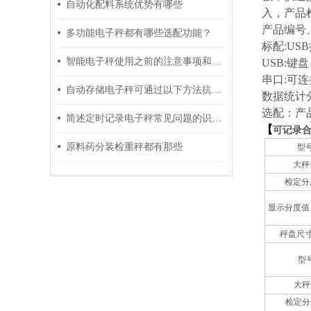
自动化配料系统优势有哪些
入，产品
产品编号
多功能电子秤都有哪些选配功能？
标配:USB
智能电子秤使用之前的注意事项和日常保养方法
USB:
串口:可
自动存储电子秤可通过以下方法抗干扰
数据统计分
选配：产
简述定时记录电子秤常见问题的识别与解决方法
【
可记录
原料药分装检重秤都有那些
型
大秤
检定分
显示分度值
秤盘尺寸
型
大秤
检定分