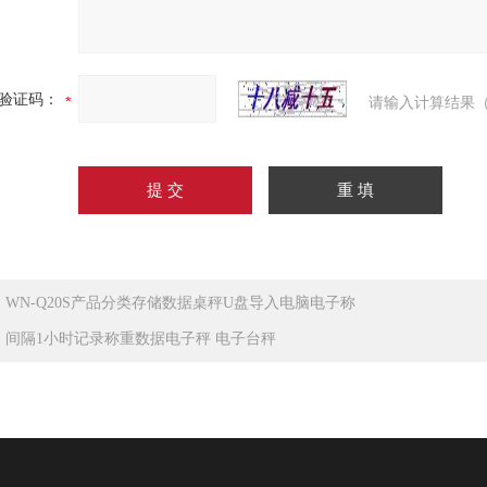
验证码：
请输入计算结果（
：
WN-Q20S产品分类存储数据桌秤U盘导入电脑电子称
：
间隔1小时记录称重数据电子秤 电子台秤