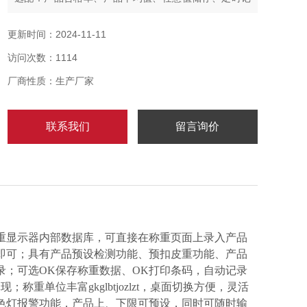
录等功能，可按用户需求定制。
【可记录合格率百分比电子秤】产品规格：
更新时间：2024-11-11
访问次数：1114
厂商性质：生产厂家
联系我们
留言询价
重显示器内部数据库，可直接在称重页面上录入产品
即可；具有产品预设检测功能、预扣皮重功能、产品
；可选OK保存称重数据、OK打印条码，自动记录
单位丰富gkglbtjozlzt，桌面切换方便，灵活
色灯报警功能，产品上、下限可预设，同时可随时输