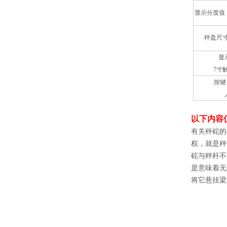
显示分度值
秤盘尺寸
显
7寸触
按键
以下内容
有关秤砣的
权，就是秤
砣与秤杆不
是意味着无
将它悬挂梁