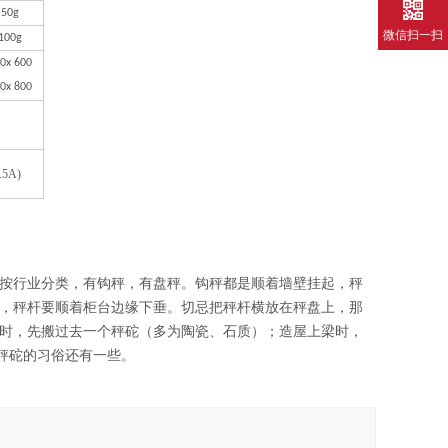
50g
微信扫一扫
100g
0x 600
0x 800
5A)
按行业分类，有钩秤，有盘秤。钩秤都是顺着墙壁挂起，秤
，秤杆要顺着柜台边缘下垂。切忌把秤杆横放在秤盘上，那
时，先搬过去一个秤砣（多为陶瓷、石质）；造屋上梁时，
秤砣的习俗还有一些。