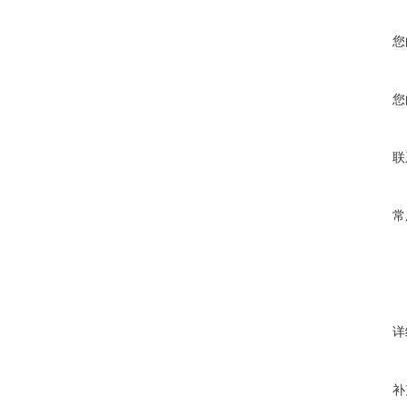
您
您
联
常
详
补