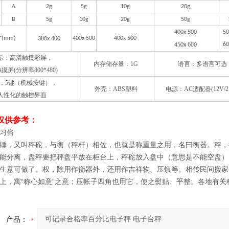
A
2g
5g
10g
20g
B
5g
10g
20g
50g
400x 500
50
0
0
(mm)
400x 500
400x 500
3
0x 4
0
5
60
60
4
0x
0
示：高清触摸彩屏，
内存储存量：
1G
语言：多语言可选
摸屏(分辨率800*480)
：5键（机械按键），
外壳：ABS塑料
电源：AC适配器(12V/2.
人性化的触控界面
仅供参考：
习俗
锤，又叫秤砣，与衡（秤杆）相佐，也就是称重量之用，名曰衡器。秤，
能分离，盘秤要把秤盘平放在柜台上，秤砣放入盘中（意思是不能空盘）
生意可做了。权，除用作衡器外，还用作吉祥物、压镇等。相传民间搬家
上，寓“称心如意”之意；压帐子四角也用它，使之熨贴、平整。各地有关
产品：