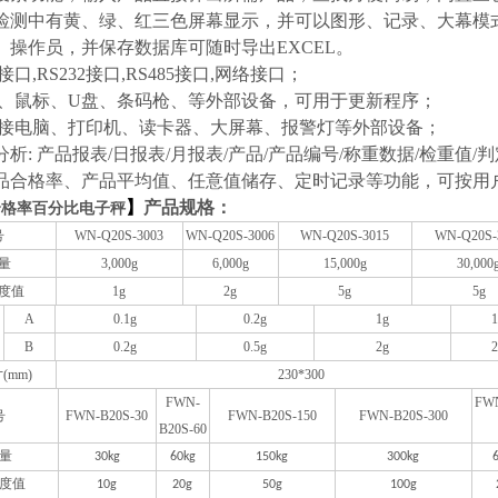
检测中有黄、绿、红三色屏幕显示，并可以图形、记录、大幕模
、操作员，并保存数据库可随时导出EXCEL。
接口,RS232接口,RS485接口,网络接口；
键盘、鼠标、U盘、条码枪、等外部设备，可用于更新程序；
连接电脑、打印机、读卡器、大屏幕、报警灯等外部设备；
析: 产品报表/日报表/月报表/产品/产品编号/称重数据/检重值/判
品合格率、产品平均值、任意值储存、定时记录等功能，可按用
】
产品规格：
合格率百分比电子秤
号
WN-Q20
S
-3003
WN-Q20
S
-3006
WN-Q20
S
-3015
WN-Q20
S
量
3,000g
6,000g
15,000g
30,000
度值
1g
2g
5g
5g
A
0.1g
0.2g
1g
B
0.2g
0.5g
2g
(mm)
230*300
FWN-
FW
号
FWN-B20
S
-30
FWN-B20
S
-150
FWN-B20
S
-300
B20
S
-60
量
30kg
60kg
150kg
300kg
度值
10g
20g
50g
100g