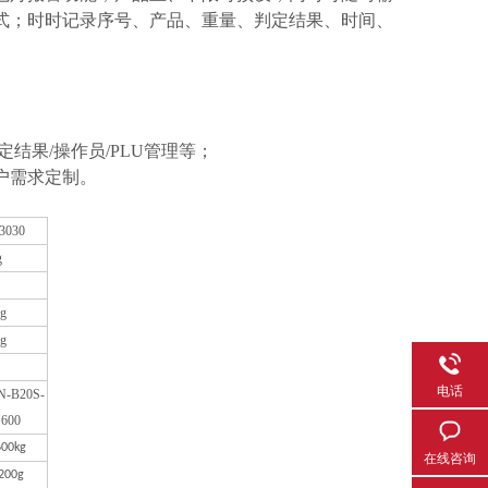
式；时时记录序号、产品、重量、判定结果、时间、
定结果/操作员/PLU管理等；
户需求定制。
-3030
g
1g
2g
电话
N-B20
S
-
600
600kg
在线咨询
200g