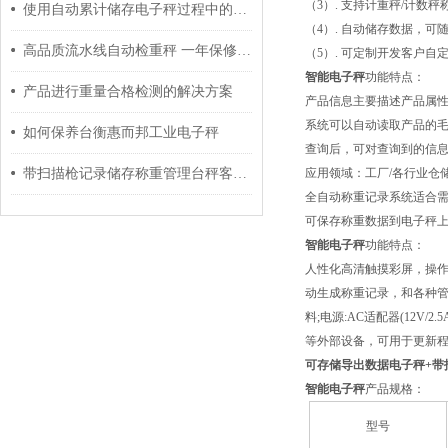
（3）. 支持计重秤/计数
使用自动累计储存电子秤过程中的注意事项分享
（4）. 自动储存数据，可
高品质流水线自动检重秤 一年保修终身质保
（5）. 可定制开发客户自
智能电子秤
功能特点：
产品进行重量合格检测的解决方案
产品信息主要描述产品属性
系统可以自动读取产品的毛
如何保养台衡惠而邦工业电子秤
查询后，可对查询到的信息统
带扫描枪记录储存称重管理台秤客制软件
应用领域：工厂/各行业仓
全自动称重记录系统适合需
可保存称重数据到电子秤
智能电子秤
功能特点：
人性化高清触摸彩屏，操
动生成称重记录，和各种管理
料;电源:AC适配器(12V/
等外部设备，可用于更新程
可存储导出数据电子秤+带
智能电子秤
产品规格：
型号