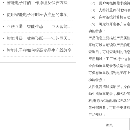
智能电子秤的工作原理及保养方法介绍
（2）. 用户可根据需求
（3）. 支持计重秤/计数
使用智能电子秤时应该注意的事项
（4）. 实时连接计算机
（5）. 可定制开发客户自
互联互通，智能生态——巨天智能电子秤打造智慧工厂新枢纽
功能特点：
产品信息主要描述产品属性
智能升级，效率飞跃——江苏巨天智能电子秤重新定义称重管理
系统可以自动读取产品的毛
智能电子秤如何提高食品生产线效率
查询后，可对查询到的信息统
应用领域：工厂/各行业仓
全自动称重记录系统适合需
可保存称重数据到电子秤
功能特点：
人性化高清触摸彩屏，操
动生成称重记录，和各种管理
料;电源:AC适配器(12V/
等外部设备，可用于更新程
产品规格：
型号