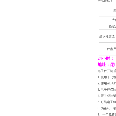
产品规格：
大
检定
显示分度值
秤盘尺
24小时：（
地址：昆
电子秤开
1. 使用
2. 使用A
3. 电子
4. 开关
5. 可能
6. 为第4
1、一年免费