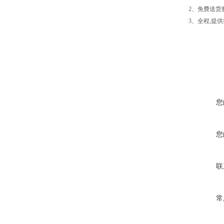
2、免费送货
3、全程,提
您
您
联
常