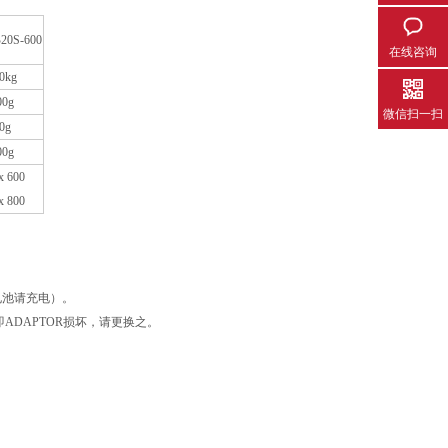
20
S
-600
在线咨询
0kg
00g
微信扫一扫
0g
00g
x 600
x 800
（蓄电池请充电）。
机，即ADAPTOR损坏，请更换之。