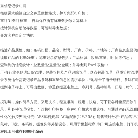
备称重信息记录功能；
户可根据需求编辑自定义称重数据格式，并可先配打印机；
持计重秤/计数秤称重， 自动保存所有称重数据致计算机上；
时连接计算机自动储存数据，可随时导出数据；
定制开发客户自定义功能
描述产品属性，如：条码扫描、品名、型号、厂商、价格、产地等；厂商信息主要供应
读取产品的毛重/净重； 称重记录信息包括：产品标识、数量/重量、时 间等信息；
查询到的信息统计：总数量/总重量/总金额；并导出到 Excel 表格中；
厂/各行业仓储进出货管理，包装管控及产品追踪管理，盘点包装管理，品质管控管理
录系统适合需要记录产品条码和重量信息的需求单位，*地结合了电子磅秤、条码打印
数据到电子秤上，可导出数据、称重数据至电脑上。序列号，品种编号，日期，时间，
触摸彩屏，操作简单方便。采用技术，稳重准确，稳定，快速。可下载各种重应用软件
录，和各种管理报表。可连接打印标签，多种打印格式可供选择。可通过WiFi无线联网，进行
化的触控界面;外壳: ABS塑料;电源:AC适配器(12V/2.5A); 销售统计分析: 产品/客户
鼠标、U盘、条码枪、摄像头等外部设备，可用于更新程序;串口:可连接电脑、打印机
PLU可储存10000个编码