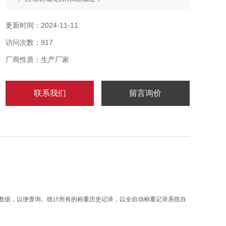
本系统旨在以自动称重软件技术实现货品称重信息随货
品属性资料记录到数据库、储存数据、导出数据，以便
更新时间：2024-11-11
查询、统计所有的称重历史记录，以全自动称重记录系
访问次数：917
统自动保存数据达计算机上。
厂商性质：生产厂家
联系我们
留言询价
数据，以便查询、统计所有的称重历史记录，以全自动称重记录系统自