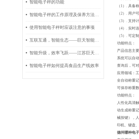
智能电子秤的功能
（1）. 具
（2）. 用
智能电子秤的工作原理及保养方法介绍
（3）. 支
使用智能电子秤时应该注意的事项
（4）. 实
（5）. 可
互联互通，智能生态——巨天智能电子秤打造智慧工厂新枢纽
功能特点：
产品信息主要
智能升级，效率飞跃——江苏巨天智能电子秤重新定义称重管理
系统可以自动
智能电子秤如何提高食品生产线效率
查询后，可对
应用领域：工
全自动称重记
可保存称重
功能特点：
人性化高清
动生成称重记
械按键），人性
印机、键盘、
德州哪种电子秤