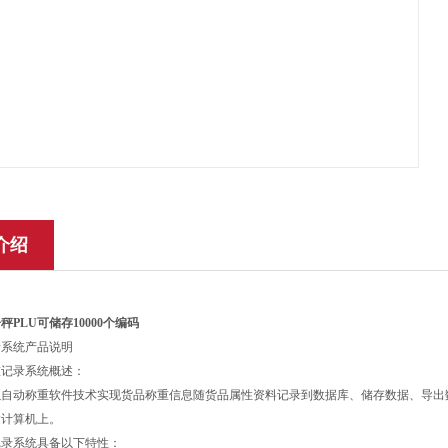
介绍
PLU可储存10000个编码
录系统产品说明
重记录系统概述：
以自动称重软件技术实现货品称重信息随货品属性资料记录到数据库、储存数据、导出
达计算机上。
记录系统具备以下特性：