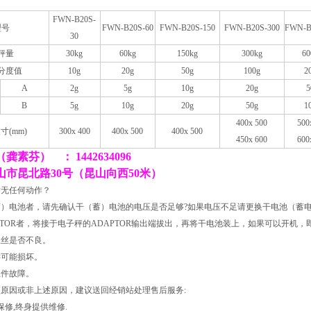
FWN-B20
S
-
型号
FWN-B20
S
-60
FWN-B20
S
-150
FWN-B20
S
-300
FWN-B
30
秤量
30kg
60kg
150kg
300kg
60
分度值
10g
20g
50g
100g
2
A
2g
5g
10g
20g
5
B
5g
10g
20g
50g
1
400x 500
500
寸(mm)
3
0
0x 4
0
0
400x 500
400x 500
4
5
0x
60
0
600
龚素芬） ： 1442634096
山市昆北路30号（昆山向西50米）
机后无任何动作？
干（蓄）电池者，请先确认干（蓄）电池的电压是否足够?如果电压不足请更换干电池
DAPTOR者，将接于电子秤的ADAPTOR输出端拔出，再将干电池装上，如果可以开
秤保险丝是否不良。
或按键可能损坏。
电子组件故障。
、5项原因或非上述原因，建议送回经销站处理售后服务:
保修,终身提供维修.