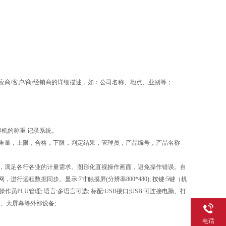
商/客户/商/经销商的详细描述，如：公司名称、地点、业别等；
机的称重 记录系统。
重量，上限，合格，下限，判定结果，管理员，产品编号，产品名称
，满足各行各业的计量需求。图形化直视操作画面，避免操作错误。自
远程数据同步。显示:7寸触摸屏(分辨率800*480); 按键:5键（机
/操作员PLU管理; 语言:多语言可选; 标配:USB接口;USB:可连接电脑、打
、大屏幕等外部设备;
电话