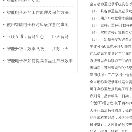
智能电子秤的功能
全自动称重记录系统具备
（1）. 具备称重信息记录
智能电子秤的工作原理及保养方法介绍
（2）. 用户可根据需求
使用智能电子秤时应该注意的事项
（3）. 支持计重秤/计数
（4）. 实时连接计算机
互联互通，智能生态——巨天智能电子秤打造智慧工厂新枢纽
（5）. 可定制开发客户自
宁波可插U盘电子秤功能特
智能升级，效率飞跃——江苏巨天智能电子秤重新定义称重管理
产品信息主要描述产品属性
智能电子秤如何提高食品生产线效率
系统可以自动读取产品的毛
查询后，可对查询到的信息统
应用领域：工厂/各行业仓
全自动称重记录系统适合需
可保存称重数据到电子秤
序列号，品种编号，日期
宁波可插U盘电子秤/带
人性化高清触摸彩屏，操
动生成称重记录，和各种管理
械按键），人性化的触控界面;外
印机、键盘、鼠标、U盘、