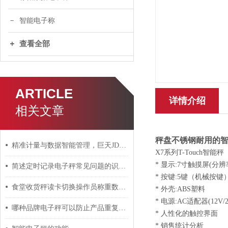
智能电子称
查看全部
ARTICLE
详情介绍
相关文章
秤盘不锈钢耐用的
精准计量与数据智能管理，巨天JDT-WN-Q20S智能桌秤
X7系列T-Touch智能
*
显示:7寸触摸屏(分辨率
简述定时记录电子秤常见问题的识别与解决方法
*
按键:5键（机械按键
食堂收货秤读卡切换操作员称重数据如何连接上传系统
*
外壳:ABS塑料
*
电源:AC适配器(12V/
哪种品牌电子秤可以防止产品重复称重提示功能？
*
人性化的触控界面
*
销售统计分析