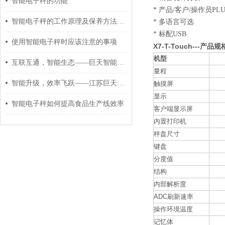
智能电子秤的功能
*
产品/客户/操作员PL
智能电子秤的工作原理及保养方法介绍
*
多语言可选
*
标配USB
使用智能电子秤时应该注意的事项
X7-T-
Touch---产品规
机型
互联互通，智能生态——巨天智能电子秤打造智慧工厂新枢纽
量程
智能升级，效率飞跃——江苏巨天智能电子秤重新定义称重管理
触摸屏
显示
智能电子秤如何提高食品生产线效率
客户端显示屏
内置打印机
秤盘尺寸
键盘
分度值
结构
内部解析度
ADC刷新速率
操作环境温度
记忆体