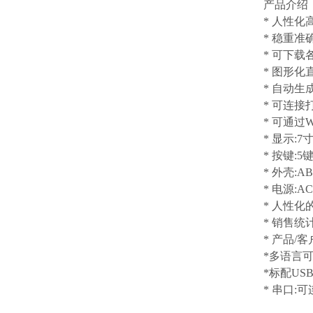
产品介绍
* 人性
* 稳重
* 可下
* 图形
* 自动
* 可连
* 可通过
* 显示:7
* 按键:
* 外壳:A
* 电源:AC
* 人性化
* 销售统
* 产品/客
*多语言可
*标配U
* 串口: