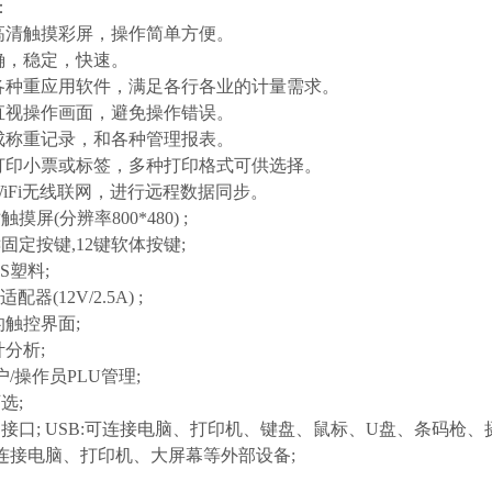
：
化高清触摸彩屏，操作简单方便。
准确，稳定，快速。
载各种重应用软件，满足各行各业的计量需求。
化直视操作画面，避免操作错误。
生成称重记录，和各种管理报表。
接打印小票或标签，多种打印格式可供选择。
WiFi无线联网，进行远程数据同步。
寸触摸屏(分辨率800*480) ;
5键固定按键,12键软体按键;
BS塑料;
适配器(12V/2.5A) ;
的触控界面;
计分析;
户/操作员PLU管理;
选;
SB接口; USB:可连接电脑、打印机、键盘、鼠标、U盘、条码
可连接电脑、打印机、大屏幕等外部设备;