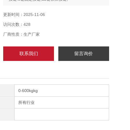
* 外壳:ABS塑料;
* 电源:AC适配器（12V/2.5A） ;
更新时间：2025-11-06
* 人性化的触控界面;
访问次数：428
* 销售统计分析;
* 产品/客户/操作员PLU管理;
厂商性质：生产厂家
*多语言可选;
联系我们
留言询价
0-600kgkg
所有行业