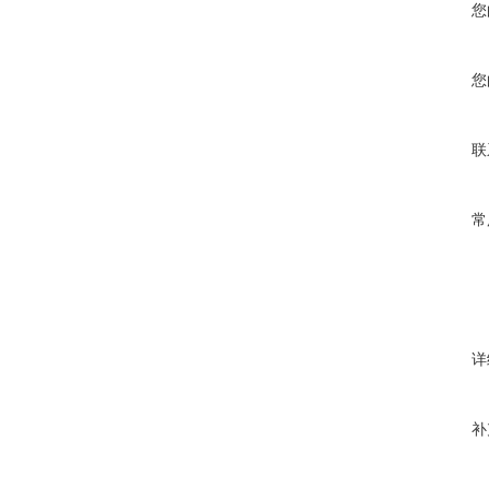
您
您
联
常
详
补