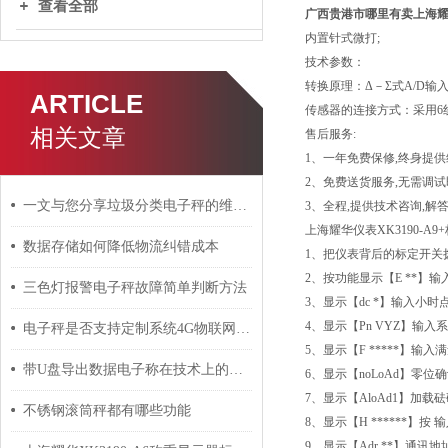
查看全部
广西贵港市哪里有卖上海
内置针式微打;
技术参数：
转换原理：Δ－Σ式A/D输入信
ARTICLE
传感器的连接方式：采用6
相关文章
售后服务:
1、一年免费保修,终身提供
2、免费送货服务,无需调试
一文与您分享垃圾分类电子秤的维护保养建议
3、全程,提供技术咨询,解
上海耀华仪表XK3190-A
数据存储如何降低物流纠错成本
1、把仪表背后的标定开关
2、按功能显示【E **】输入
三色灯报警电子秤故障简单判断方法
3、显示【dc *】输入小时点
4、显示【Pn VYZ】输入系
电子秤是否支持定制系统4G物联网上传数据统一管理
5、显示【F *****】输入满
带U盘导出数据电子称在技术上的要求
6、显示【noLoAd】零
7、显示【AloAd1】加载
不锈钢滚筒秤都有哪些功能
8、显示【H ******】按 输
9、显示【Adr **】通讯地址