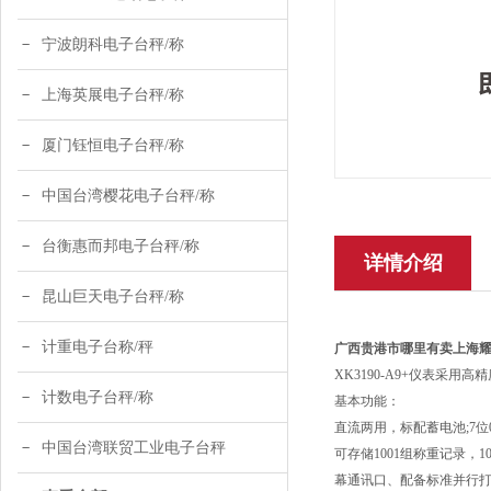
宁波朗科电子台秤/称
上海英展电子台秤/称
厦门钰恒电子台秤/称
中国台湾樱花电子台秤/称
台衡惠而邦电子台秤/称
详情介绍
昆山巨天电子台秤/称
计重电子台称/秤
广西贵港市哪里有卖上海
XK3190-A9+仪表采
计数电子台秤/称
基本功能：
直流两用，标配蓄电池;7位
中国台湾联贸工业电子台秤
可存储1001组称重记录，1
幕通讯口、配备标准并行打