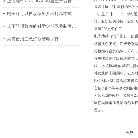
上海耀华XK3190-A6称重显示器标准标定校正方法
显示【bt *】串行通讯的波特
电子秤可以自动编辑多种打印格式信息吗？
10、显示【t F *】串
11、标定后必须拔下标定
上下限报警秤的科学定期保养制度分享
显示E26是锁住了、、
电子地磅（汽车衡）一般采
如何使用三色灯报警电子秤
感器线色不同，四根分别是
要根据秤台的结构，分布，依次
称重传感器的出线方式有4
线，必须接4线的就要进行短
补偿线路电阻用的。SEN+和
EXC+和EXC-是给称
它输出的m号与接收到的电压
为10V,线路损耗，传感器
路把实际电压反馈给称重模块
误差。
产品