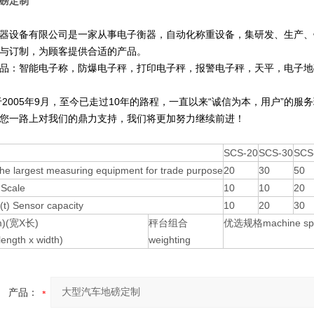
磅定制
器设备有限公司是一家从事电子衡器，自动化称重设备，集研发、生产、
与订制，为顾客提供合适的产品。
品：智能电子称，防爆电子秤，打印电子秤，报警电子秤，天平，电子地
2005年9月，至今已走过10年的路程，一直以来“诚信为本，用户”的
您一路上对我们的鼎力支持，我们将更加努力继续前进！
SCS-20
SCS-30
SCS
 largest measuring equipment for trade purpose
20
30
50
Scale
10
10
20
 Sensor capacity
10
20
30
)(宽X长)
秤台组合
优选规格machine specif
length x width)
weighting
产品：