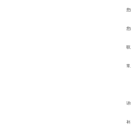
您
您
联
常
详
补