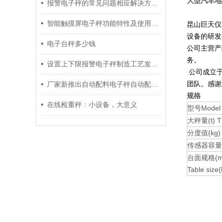
大型汽车地
报警电子秤的常见问题相应解决方法分享
智能触摸屏电子秤功能特性及使用说明
昆山巨天仪
设备的研发
电子台秤多少钱
公司主营产
务。
设置上下限报警电子秤制造工艺发展面向多元化
公司成立于
团队。感谢
厂家新推出自动配料电子秤自动配方功能
规格
在线检重秤：小设备，大意义
型号Model
大秤量(t) The
分度值(kg) 
传感器容量(t)
台面规格(m
Table size(