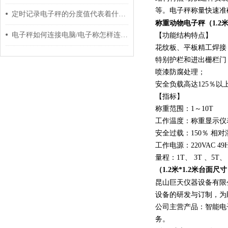
等。电子秤称量快速准
定时记录电子秤的分度值代表着什么含义
称重动物电子秤
（1.2
电子秤如何连接电脑/电子称怎样连接电脑？
【功能结构特点】
花纹板、平板精工焊接
特别护栏和进出栅栏门
喷漆防腐处理；
安全负载高达125％以
【指标】
称重范围：1～10T
工作温度：称重显示仪表：
安全过载：150％ 相对
工作电源：220VAC 49H
量程：1T、 3T 、5T、 
（1.2米*1.2米台面尺
昆山巨天仪器设备有限
设备的研发与订制，为
公司主营产品：智能电
务。