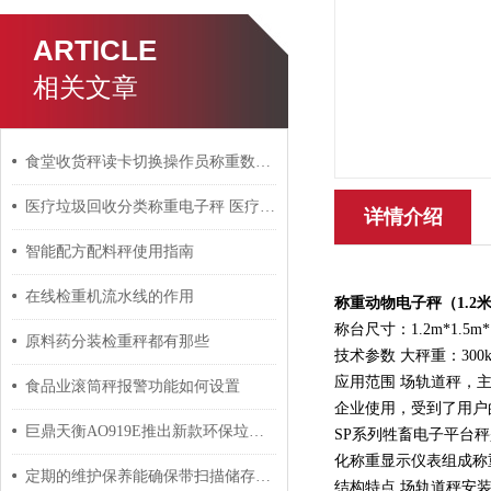
ARTICLE
相关文章
食堂收货秤读卡切换操作员称重数据如何连接上传系统
医疗垃圾回收分类称重电子秤 医疗废物秤
详情介绍
智能配方配料秤使用指南
在线检重机流水线的作用
称重动物电子秤
（1.2
称台尺寸：1.2m*1.5m*11
原料药分装检重秤都有那些
技术参数 大秤重：300kg～
应用范围 场轨道秤，
食品业滚筒秤报警功能如何设置
企业使用，受到了用户
巨鼎天衡AO919E推出新款环保垃圾回收称重系统
SP系列牲畜电子平台
化称重显示仪表组成称
定期的维护保养能确保带扫描储存电子秤的准确性
结构特点 场轨道秤安