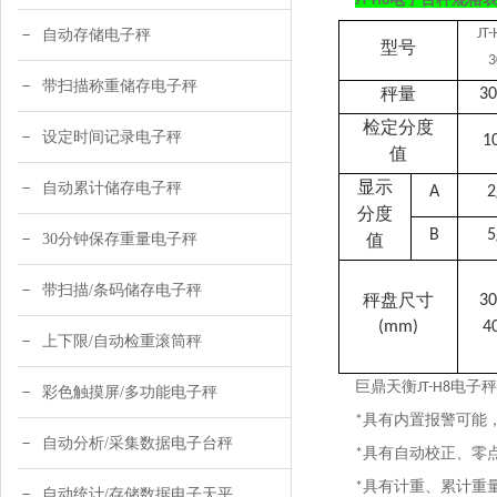
JT-H8
JT-
自动存储电子秤
型号
3
带扫描称重储存电子秤
秤量
30
检定分度
设定时间记录电子秤
1
值
显示
自动累计储存电子秤
A
2
分度
B
5
30分钟保存重量电子秤
值
带扫描/条码储存电子秤
秤盘尺寸
3
0
(mm)
4
上下限/自动检重滚筒秤
巨鼎天衡
电子秤
JT-H8
彩色触摸屏/多功能电子秤
具有内置报警可能
*
自动分析/采集数据电子台秤
具有自动校正、零
*
具有计重、累计重
*
自动统计/存储数据电子天平