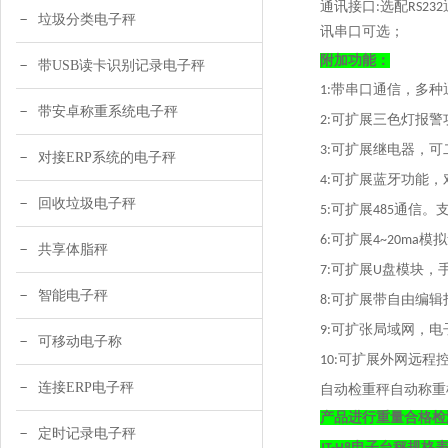
通讯接口
选配
:
RS232
垃圾分类电子秤
讯串口可选；
附加功能：
带USB读卡识别记录电子秤
带串口通信，多种
1:
带安卓称重系统电子秤
可扩展三色灯报警
2:
可扩展继电器，可
3:
对接ERP系统的电子秤
可扩展蓝牙功能，
4:
回收垃圾电子秤
可扩展
通信。
5:
485
可扩展
模拟
6:
4~20ma
共享体脂秤
可扩展
盘模块，
7:
U
智能电子秤
可扩展带自由编辑
8:
可扩张局域网，电
9:
可移动电子称
可扩展外网远程
10:
连接ERP电子秤
自动检重秤自动称重
产品进行重量合格检
定时记录电子秤
电子台秤规格