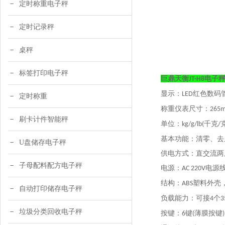
定时称重电子秤
定时记录秤
桌秤
标签打印电子秤
巨鼎天衡
电子
JT-H8
显示：
红色数码
LED
定时称重
称重仪表尺寸：
265
刷卡计件智能秤
单位：
千克
kg/g/lb(
/
基本功能：清零、去
U盘储存电子秤
供电方式：直交流两
子母配料配方电子秤
电源：
电源线
AC 220V
结构：
塑料外壳
ABS
自动打印储存电子秤
负载能力：可接
个
4
3
垃圾分类回收电子秤
按键：
键
薄膜按键
6
(
)