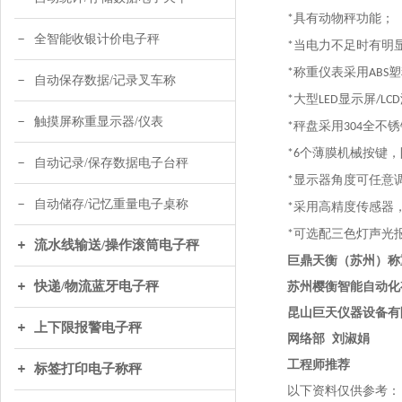
具有动物秤功能；
*
全智能收银计价电子秤
当电力不足时有明
*
称重仪表采用
塑
*
ABS
自动保存数据/记录叉车称
大型
显示屏
*
LED
/LCD
触摸屏称重显示器/仪表
秤盘采用
全不锈
*
304
个薄膜机械按键，
*6
自动记录/保存数据电子台秤
显示器角度可任意
*
自动储存/记忆重量电子桌称
采用高精度传感器
*
可选配三色灯声光
*
流水线输送/操作滚筒电子秤
巨鼎天衡（苏州）称
快递/物流蓝牙电子秤
苏州樱衡智能自动化
昆山巨天仪器设备有
上下限报警电子秤
网络部
刘淑娟
工程师推荐
标签打印电子称秤
以下资料仅供参考：