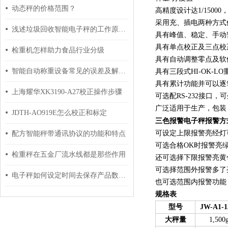
动态秤的价格范围？
高精度设计达1/15000
采用充、插电两种方式
浅述垃圾回收智能电子秤的工作原理及维护保养方法
具有峰值、稳定、手动
具有单点校正及三点校
检重机怎样助力食品行业分级
具有自动调整零点及软
智能自动称重设备常见的误差及解决方法
具有三段式HI-OK-
具有累计功能并可以逐
上海耀华XK3190-A27校正操作步骤
可选配RS-232接口
广泛适用于生产，包装
JDTH-AO919E怎么校正和标定
三色报警电子秤
报警方
可设定上限报警亮经灯
配方智能秤带通讯协议的功能和特点
可选合格OK时报警亮
检重秤在五金厂流水线都是那些作用
还可选择下限报警亮黄
可选择范围外报警多了
电子秤如何设定时间去保存产品数据？
也可选范围内报警功能
规格表
型号
JW-A1-1
大秤量
1,500