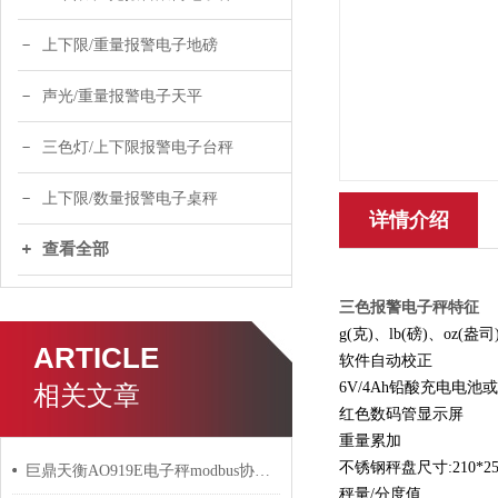
上下限/重量报警电子地磅
声光/重量报警电子天平
三色灯/上下限报警电子台秤
上下限/数量报警电子桌秤
详情介绍
查看全部
三色报警电子秤
特征
g(克)、lb(磅)、oz(
ARTICLE
软件自动校正
6V/4Ah铅酸充电电池或
相关文章
红色数码管显示屏
重量累加
不锈钢秤盘尺寸:210*25
巨鼎天衡AO919E电子秤modbus协议与tcp协议有什么关系？
秤量/分度值