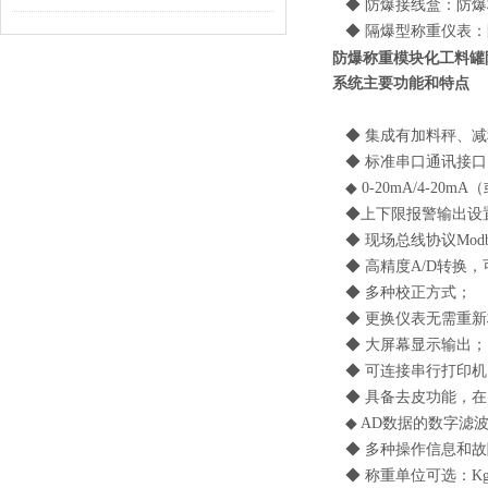
◆ 防爆接线盒：防爆标志：
◆ 隔爆型称重仪表：防爆
防爆称重模块化工料罐
系统主要功能和特点
◆ 集成有加料秤、减
◆ 标准串口通讯接口（
◆ 0-20mA/4-20
◆上下限报警输出设
◆ 现场总线协议Modbus
◆ 高精度A/D转换，可
◆ 多种校正方式；
◆ 更换仪表无需重新
◆ 大屏幕显示输出；
◆ 可连接串行打印机
◆ 具备去皮功能，在
◆ AD数据的数字滤
◆ 多种操作信息和故
◆ 称重单位可选：Kg、