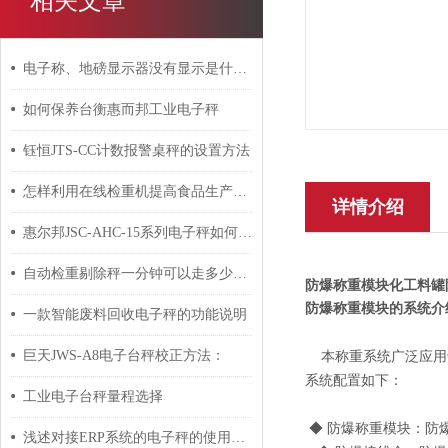
相关文章
电子称、地磅显示器没有显示是什么原因？
如何保养台衡惠而邦工业电子秤
钰恒JTS-CC计数报警桌秤的设置方法
怎样利用在线检重机提高食品生产效率
详情介绍
惠尔邦JSC-AHC-15系列电子秤如何校正
自动检重剔除秤一分钟可以走多少件？巨鼎天衡工程师为您解答
防爆称重模块化工料罐
防爆称重模块的
系统介
一款智能废料回收电子秤的功能说明
巨天JWS-A8电子台秤校正方法：
本称重系统广泛应用于化
系统配置如下：
工业电子台秤量程选择
◆ 防爆称重模块：防爆标志
浅述对接ERP系统的电子秤的使用注意事项