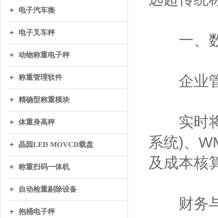
电子汽车衡
电子叉车秤
一、数
动物称重电子秤
企业管
称重管理软件
精确型称重模块
实时将称
体重身高秤
系统)、W
晶园LED MOVCD载盘
及成本核
称重扫码一体机
自动检重剔除设备
财务与
抱桶电子秤