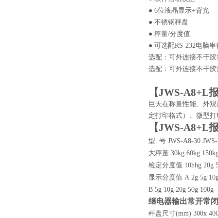
● 6位液晶显示+背光
● 不锈钢秤盘
● 秤量/分度值
● 可选配RS-232电脑
选配：可外连接不干胶
选配：可外连接不干胶
【
JWS-A8+
巨天在称量性能、外观设
定打印格式）、微型打
【
JWS-A8+
型 号
JWS-A8-30
JWS-
大秤量
30kg
60kg
150k
检定分度值
10hhg
20g
显示分度值
A
2g
5g
10
B
5g
10g
20g
50g
100g
继电器输出常开常
秤盘尺寸(mm)
300x 40