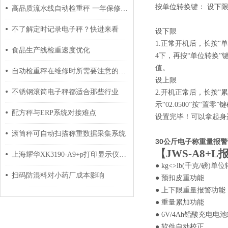
按单位转换键： 设下
高品质流水线自动检重秤 一年保修终身质保
不了解定时记录电子秤？快进来看
设下限
1.正常开机后，长按“单
食品生产线检重速度优化
4下，再按“单位转换”键
值。
自动检重秤在维修时所需要注意的事项介绍
设上限
不锈钢滚筒电子秤都适合那些行业
2.开机正常后，长按”累
示“02.0500”按“置
配方秤与ERP系统对接难点
设置完毕！可以拿起身
滚筒秤可自动扫描称重数据采集系统
30公斤电子称重量报警
【
JWS-A8+
上海耀华XK3190-A9+p打印显示仪表标定步骤
● kg<>lb(千克/磅)单
扫码防混料对小药厂成本影响
● 预扣皮重功能
● 上下限重量报警功能
● 重量累加功能
● 6V/4Ah铅酸充电电
● 软件自动校正