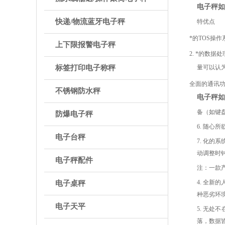
电子秤如
快递/物流蓝牙电子秤
特优点
*的TOS操
上下限报警电子秤
2. *的数
标签打印电子称秤
量可以认
全面的通讯功能
不锈钢防水秤
电子秤如
备（如键
防爆电子秤
6. 随
电子台秤
7. 化
动调整时
电子秤配件
注：一款
4. 全新
电子桌秤
种恶劣环
电子天平
5. 无处
落，数据