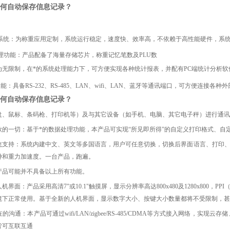
何自动保存信息记录？
作系统：为称重应用定制，系统运行稳定，速度快、效率高，不依赖于高性能硬件，系
据处理功能：产品配备了海量存储芯片，称重记忆笔数及PLU数
为无限制，在*的系统处理能力下，可方便实现各种统计报表，并配有PC端统计分析软
：具备RS-232、RS-485、LAN、wifi、LAN、蓝牙等通讯端口，可方便连接各种
何自动保存信息记录？
盘、鼠标、条码枪、打印机等）及与其它设备（如手机、电脑、其它电子秤）进行通讯
心所欲的一切：基于*的数据处理功能，本产品可实现“所见即所得”的自定义打印格式、
的系统支持：系统内建中文、英文等多国语言，用户可任意切换，切换后界面语言、打印
钟和重力加速度。一台产品，跑遍。
产品可能并不具备以上所有功能。
的人机界面：产品采用高清7"或10.1"触摸屏，显示分辨率高达800x480及1280x8
境下正常使用。基于全新的人机界面，显示数字大小、按键大小数量都将不受限制，甚
不在的沟通：本产品可通过wifi/LAN/zigbee/RS-485/CDMA等方式接入网
皆可互联互通