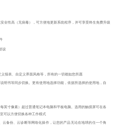
统安全性高（无病毒），可方便地更新系统程序，并可享受终生免费升级
件
外部设
自定义报表、自定义界面风格等，所有的一切都如您所愿
、说明书等同步切换。更有使用地选择功能，依据所选择的使用地，自
00，PPI（每英寸像素）超过普通笔记本电脑和平板电脑。选用的触摸屏可在各
至可以方便切换各种工作模式
络，实现云存储、云备份、云诊断等网络化操作，让您的产品无论在地球的任一个角