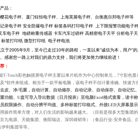
产品：
樱花电子秤、厦门钰恒电子秤、上海英展电子秤、台衡惠尔邦电子秤等
记录电子秤
安全防爆电子秤 标签条码打印电子秤 上下限报警功能电子秤
叉车电子秤 地磅称重传感器 卡车汽车过磅秤 高精密电子天平 分析电子天
 标签打印纸 微型打印纸 电子秤电池
立于2005年9月，至今已走过10年的路程，一直以来“诚信为本，用户
。感谢您一路上对我们的鼎力支持，我们将更加努力继续前进！
荐：
能T-Touch彩色触摸屏电子秤主要以单片机作为中心控制单元，7寸彩
及*软件来组成。相当于一款平板电脑，该电子秤不但计量准确、快速方
去皮、净/毛
重
，自动计算、自动储存、自动记录、自动保存、自动记忆
重功能、
U盘可
导入导出数据
（日月报表）
至电脑Excel格式查看，读
员权限操作、自动分辨平均值、多种标签打印格式、外接LED大屏幕显
用操作简单方便，对人们生活的影响越来越大。（目前是很多大型集团的
京九电源、天能集团、衡阳瑞达
、深圳雄韬
等）（食品行业-安井食品、
古
伊利集团等等。