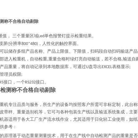
测称不合格自动剔除
限值，
三个重量区域
单色报警灯提示检重结果。
Led
摸屏
分辨率
，人性化的触控界面。
(
800*480)
可以储存多组产品名称、产品上限值、下限值，扫码段自动扫码输送产品
部进入检重机，自动检重
重量合格时绿灯亮自动输送，若不合格
输送自
,
,
产品重量，将自动记录到本地数据库，可
通
过
盘导出
表格显示
U
EXCEL
;
管理员权限
;
接口，一个
接口。
45
RS232
动检测称不合格自动剔除
重机专注品质与服务，所生产的设备均按照客户所需可非标定制，此台称
皮带秤、重量选别机等，它可与各种包装生产线以及输送系统集成，主要
机器适用于各大工厂生产流水线作
业，尤其
适用于日化轻工业使用，如纸
供参考：
的原理基于动态重量测量技术，用于在生产线中自动检测产品的重量是否