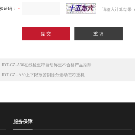
验证码：
请输入计算结果（
：
JDT-CZ-A30在线检重秤自动称重不合格产品剔除
：
JDT-CZ--A30上下限报警剔除分选动态称重机
服务保障