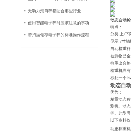
无动力滚筒秤都适合那些行业
动态自动检
使用智能电子秤时应该注意的事项
特点：
分类
上
下
:
/
带扫描储存电子秤的标准操作流程介绍
显示
寸触
:7
自动检重秤
被测物已全
检重出合格
检重机具有
标配一个
RJ
动态自
优势：
精量动态称
测机、动态
等。此型号
以下资料仅
动态称重机