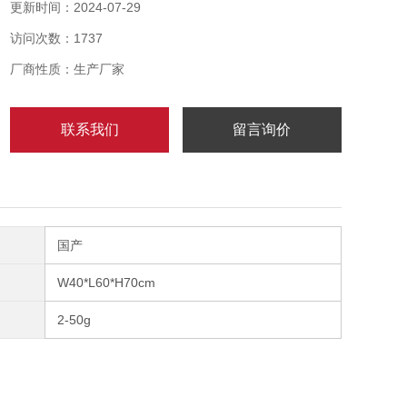
与各种包装生产线以及输送系统集成，主要用于在线检
更新时间：2024-07-29
测产品重量是否合格，包装内是否缺少部件或说明书
访问次数：1737
等。高精度自动称重机分选速度快、精度稳定，能够节
省更多的人力物力，提高企业生产周期效率，可广泛应
厂商性质：生产厂家
用于制药、日化、食品、化工、电池、五金配件、电
子、塑胶等行业。
联系我们
留言询价
国产
W40*L60*H70cm
2-50g