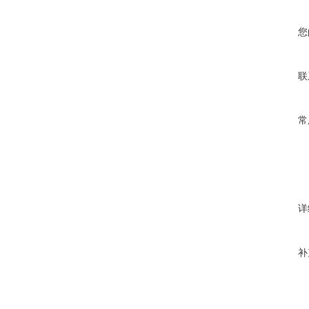
您
联
常
详
补