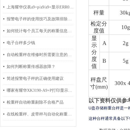
上海耀华仪表a9+p/a9/a9+显示ERR05怎么处理
秤量
30k
报警电子秤的使用技巧及故障排除方法分享
检定分
10g
度值
如何统计每个员工每天的称重信息报表分别刷卡计件？
显
A
2g
电子台秤多少钱
示
分
自动检重秤在维修时所需要注意的事项介绍
度
B
5g
值
如何判断称重传感器故障？
简述报警电子秤的正确使用建议
秤盘尺
300x 
寸(mm)
哪家有耀华XK3190-A9+P打印显示器的校正设定
以下资料仅供参
检重秤自动称重剔除不合格产品
U盘存储称重台秤是一
在线检重秤、皮带秤与自动化称重标签打印综合方案
这种台秤通常具备以下