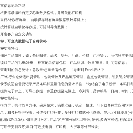
备称重信息记录功能；
户可根据需求编辑自定义称重数据格式，并可先配打印机；
持计重秤/计数秤称重， 自动保存所有称重数据致计算机上；
时连接计算机自动储存数据，可随时导出数据；
定制开发客户自定义功能
子秤，可查询数据电子台称价格
子秤
功能特点：
描述产品属性，如：条码扫描、品名、型号、厂商、价格、产地等；厂商信息主要供应
读取产品的毛重/净重； 称重记录信息包括：产品标识、数量/重量、时 间等信息；
查询到的信息统计：总数量/总重量/总金额；并导出到 Excel 表格中；
厂/各行业仓储进出货管理，包装管控及产品追踪管理，盘点包装管理，品质管控管理
录系统适合需要记录产品条码和重量信息的需求单位，*地结合了电子磅秤、条码打印
数据到电子秤上，可导出数据、称重数据至电脑上。序列号，品种编号，日期，时间，
子秤
功能特点：
触摸彩屏，操作简单方便。采用技术，稳重准确，稳定，快速。可下载各种重应用软件
录，和各种管理报表。可连接打印标签，多种打印格式可供选择。显示:7寸触摸屏(分辨率800
适配器(12V/2.5A); 销售统计分析: 产品/客户/操作员PLU管理; 语言:多语言可选;
可用于更新程序;串口:可连接电脑、打印机、大屏幕等外部设备;