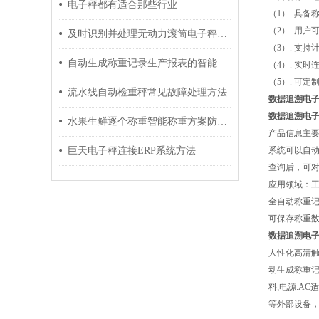
电子秤都有适合那些行业
（1）. 具
（2）. 用
及时识别并处理无动力滚筒电子秤故障问题有助于维持称重精度
（3）. 支
自动生成称重记录生产报表的智能电子秤功能简介
（4）. 实
（5）. 可
流水线自动检重秤常见故障处理方法
数据追溯电
数据追溯电
水果生鲜逐个称重智能称重方案防出错
产品信息主要
巨天电子秤连接ERP系统方法
系统可以自动
查询后，可对
应用领域：工
全自动称重记
可保存称重
数据追溯电
人性化高清
动生成称重记
料;电源:AC
等外部设备，