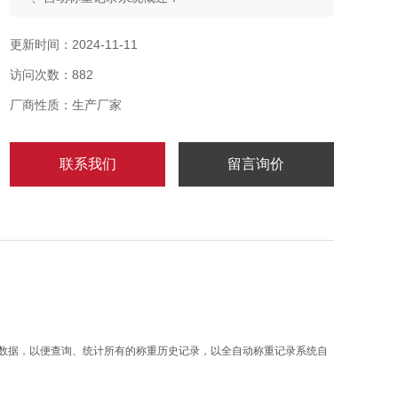
本系统旨在以自动称重软件技术实现货品称重信息随货
品属性资料记录到数据库、储存数据、导出数据，以便
更新时间：2024-11-11
查询、统计所有的称重历史记录，以全自动称重记录系
访问次数：882
统自动保存数据达计算机上。
全自动称重记录系统具备以下特性：
厂商性质：生产厂家
联系我们
留言询价
数据，以便查询、统计所有的称重历史记录，以全自动称重记录系统自