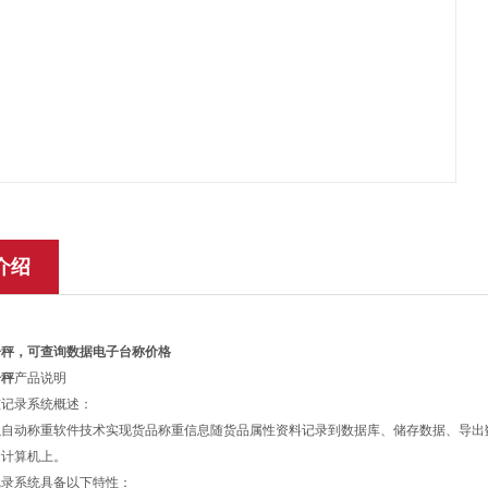
介绍
子秤，可查询数据电子台称价格
子秤
产品说明
重记录系统概述：
以自动称重软件技术实现货品称重信息随货品属性资料记录到数据库、储存数据、导出
达计算机上。
记录系统具备以下特性：