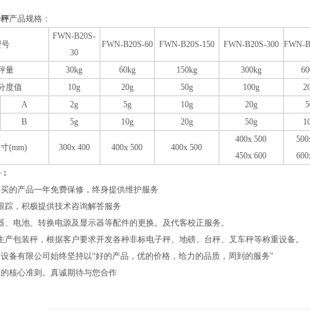
子秤
产品规格：
FWN-B20
S
-
型号
FWN-B20
S
-60
FWN-B20
S
-150
FWN-B20
S
-300
FWN-B
30
秤量
30kg
60kg
150kg
300kg
60
分度值
10g
20g
50g
100g
2
A
2g
5g
10g
20g
5
B
5g
10g
20g
50g
1
400x 500
500
寸(mm)
3
0
0x 4
0
0
400x 500
400x 500
4
5
0x
60
0
600
务：
司购买的产品一年免费保修，终身提供维护服务
跟踪，积极提供技术咨询解答服务
器、电池、转换电源及显示器等配件的更换。及代客校正服务。
装生产包装秤，根据客户要求开发各种非标电子秤、地磅、台秤、叉车秤等称重设备。
设备有限公司始终坚持以“好的产品，优的价格，给力的品质，周到的服务"
展的核心准则。真诚期待与您合作