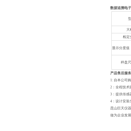
数据追溯电
大
检定
显示分度值
秤盘尺
产品售后服
1: 自本公
2：全程技术
3：提供传感
4：设计安
昆山巨天仪器
做为企业发