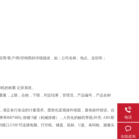
商/客户/商/经销商的详细描述，如：公司名称、地点、业别等；
机的称重 记录系统。
重量，上限，合格，下限，判定结果，管理员，产品编号，产品名称
，满足各行各业的计量需求。图形化直视操作画面，避免操作错误。自
电话
*480); 按键:5键（机械按键），人性化的触控界面;外壳: ABS塑
 标配:USB接口;USB:可连接电脑、打印机、键盘、鼠标、U盘、条码枪、摄像头
在线咨询