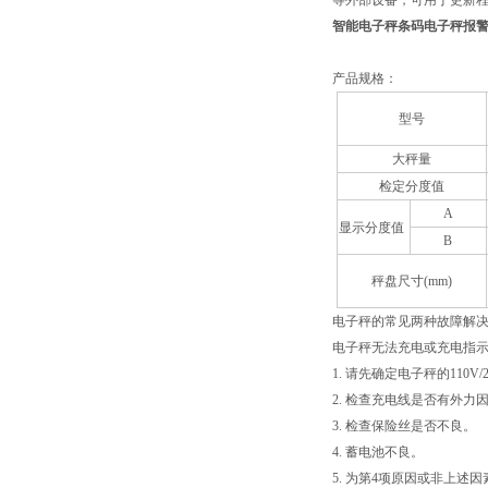
等外部设备，可用于更新程
智能电子秤条码电子秤报
产品规格：
型号
大秤量
检定分度值
A
显示分度值
B
秤盘尺寸(mm)
电子秤的常见两种故障
电子秤无法充电或充电
1. 请先确定电子秤的1
2. 检查充电线是否有
3. 检查保险丝是否不
4. 蓄电池不良。
5. 为第4项原因或非上