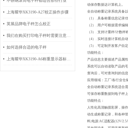
不锈钢滚筒电子秤都适合那些行业
动保存数据达计算机上。
全自动称重记录系统具备
上海耀华XK3190-A27校正操作步骤
（1）. 具备称重信息记录
英展品牌电子秤怎么校正
（2）. 用户可根据需求
（3）. 支持计重秤/计数
我们在购买打印电子秤时需要注意哪些问题
（4）. 实时连接计算机
（5）. 可定制开发客户自
如何选择合适的电子秤
功能特点：
上海耀华XK3190-A6称重显示器标准标定校正方法
产品信息主要描述产品属性
系统可以自动读取产品的毛
查询后，可对查询到的信息统
应用领域：工厂/各行业仓
全自动称重记录系统适合需
可保存称重数据到电子秤
功能特点：
人性化高清触摸彩屏，操
动生成称重记录，和各种管理
料;电源:AC适配器(12V/