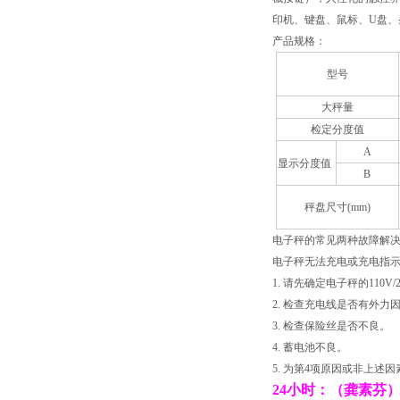
印机、键盘、鼠标、U盘、
产品规格：
型号
大秤量
检定分度值
A
显示分度值
B
秤盘尺寸(mm)
电子秤的常见两种故障
电子秤无法充电或充电
1. 请先确定电子秤的1
2. 检查充电线是否有
3. 检查保险丝是否不
4. 蓄电池不良。
5. 为第4项原因或非上
24小时：（龚素芬） ：