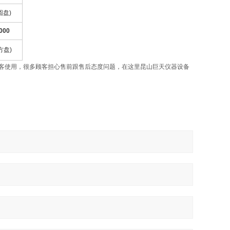
圆盘
)
000
方盘
)
客使用，很多顾客担心售前跟售后态度问题，在这里昆山巨天仪器设备