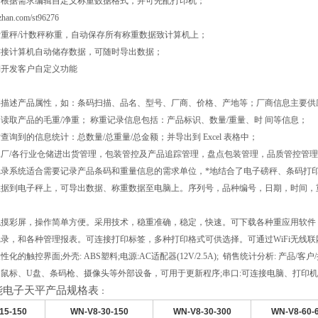
户可根据需求编辑自定义称重数据格式，并可先配打印机；
zhan.com/st96276
持计重秤/计数秤称重，自动保存所有称重数据致计算机上；
时连接计算机自动储存数据，可随时导出数据；
定制开发客户自定义功能
描述产品属性，如：条码扫描、品名、型号、厂商、价格、产地等；厂商信息主要供应
读取产品的毛重/净重； 称重记录信息包括：产品标识、数量/重量、时 间等信息；
查询到的信息统计：总数量/总重量/总金额；并导出到 Excel 表格中；
厂/各行业仓储进出货管理，包装管控及产品追踪管理，盘点包装管理，品质管控管理
记录系统适合需要记录产品条码和重量信息的需求单位，*地结合了电子磅秤、条码打
数据到电子秤上，可导出数据、称重数据至电脑上。序列号，品种编号，日期，时间，
触摸彩屏，操作简单方便。采用技术，稳重准确，稳定，快速。可下载各种重应用软件
录，和各种管理报表。可连接打印标签，多种打印格式可供选择。可通过WiFi无线联网，进行
化的触控界面;外壳: ABS塑料;电源:AC适配器(12V/2.5A); 销售统计分析: 产品/客户
鼠标、U盘、条码枪、摄像头等外部设备，可用于更新程序;串口:可连接电脑、打印机
能电子天平产品规格表
：
15-150
WN-V8-30-150
WN-V8-30-300
WN-V8-60-