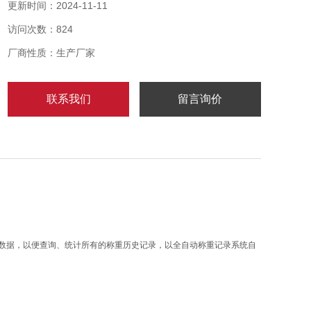
品属性资料记录到数据库、储存数据、导出数据，以便
更新时间：2024-11-11
查询、统计所有的称重历史记录，以全自动称重记录系
访问次数：824
统自动保存数据达计算机上。
厂商性质：生产厂家
联系我们
留言询价
数据，以便查询、统计所有的称重历史记录，以全自动称重记录系统自