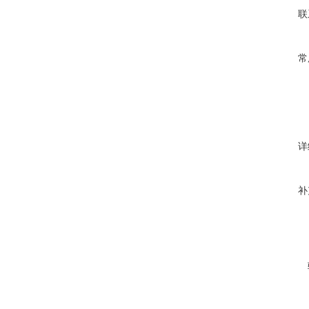
联
常
详
补