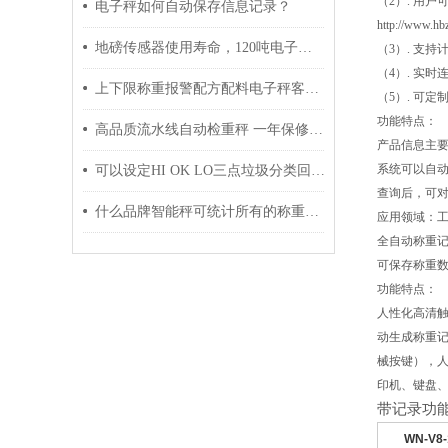
（2）. 用
电子秤如何自动保存信息记录？
http://www.hb
地磅传感器使用寿命，120吨电子汽车磅传感器多少钱？
（3）. 支
（4）. 实
上下限称重报警配方配料电子秤客户案例
（5）. 可
功能特点：
高品质流水线自动检重秤 一年保修终身质保
产品信息主要
系统可以自动
可以设定HI OK LO三点垃圾分类回收的智能电子秤
查询后，可对
什么品牌智能秤可统计所有的称重历史记录数据
应用领域：工
全自动称重
可保存称重
功能特点：
人性化高清
动生成称重记
械按键），人性
印机、键盘、
带记录功
WN-V8-