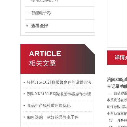
智能电子称
查看全部
ARTICLE
详情
相关文章
涪陵
300g
钰恒JTS-CC计数报警桌秤的设置方法
带记录功
一、自动称
朗科XK3150-EX防爆显示器操作步骤
本系统旨在
食品生产线检重速度优化
动保存数据
全自动称重
如何选购一款好的品牌电子秤
（1）. 具