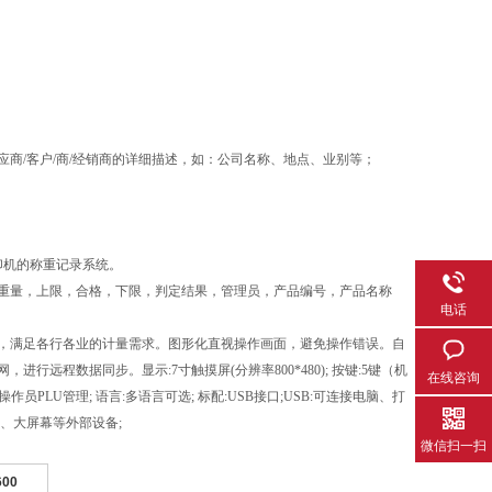
商/客户/商/经销商的详细描述，如：公司名称、地点、业别等；
印机的称重记录系统。
重量，上限，合格，下限，判定结果，管理员，产品编号，产品名称
电话
，满足各行各业的计量需求。图形化直视操作画面，避免操作错误。自
远程数据同步。显示:7寸触摸屏(分辨率800*480); 按键:5键（机
在线咨询
/操作员PLU管理; 语言:多语言可选; 标配:USB接口;USB:可连接电脑、打
、大屏幕等外部设备;
微信扫一扫
600