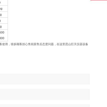
0
kg
g
g
g
600
800
客使用，很多顾客担心售前跟售后态度问题，在这里昆山巨天仪器设备