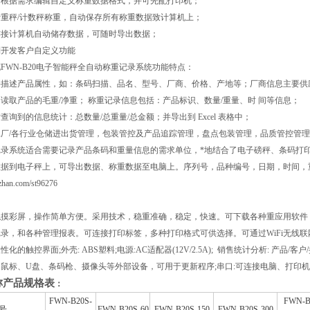
户可根据需求编辑自定义称重数据格式，并可先配打印机；
持计重秤/计数秤称重，自动保存所有称重数据致计算机上；
时连接计算机自动储存数据，可随时导出数据；
定制开发客户自定义功能
FWN-B20电子智能秤全自动称重记录系统功能特点：
描述产品属性，如：条码扫描、品名、型号、厂商、价格、产地等；厂商信息主要供应
读取产品的毛重/净重； 称重记录信息包括：产品标识、数量/重量、时 间等信息；
查询到的信息统计：总数量/总重量/总金额；并导出到 Excel 表格中；
厂/各行业仓储进出货管理，包装管控及产品追踪管理，盘点包装管理，品质管控管理
记录系统适合需要记录产品条码和重量信息的需求单位，*地结合了电子磅秤、条码打
数据到电子秤上，可导出数据、称重数据至电脑上。序列号，品种编号，日期，时间，
zhan.com/st96276
触摸彩屏，操作简单方便。采用技术，稳重准确，稳定，快速。可下载各种重应用软件
录，和各种管理报表。可连接打印标签，多种打印格式可供选择。可通过WiFi无线联网，进行
化的触控界面;外壳: ABS塑料;电源:AC适配器(12V/2.5A); 销售统计分析: 产品/客户
鼠标、U盘、条码枪、摄像头等外部设备，可用于更新程序;串口:可连接电脑、打印机
称产品规格表
：
FWN-B20S-
FWN-B
号
FWN-B20S-60
FWN-B20S-150
FWN-B20S-300