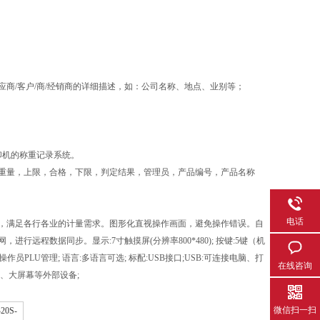
商/客户/商/经销商的详细描述，如：公司名称、地点、业别等；
印机的称重记录系统。
重量，上限，合格，下限，判定结果，管理员，产品编号，产品名称
电话
，满足各行各业的计量需求。图形化直视操作画面，避免操作错误。自
远程数据同步。显示:7寸触摸屏(分辨率800*480); 按键:5键（机
/操作员PLU管理; 语言:多语言可选; 标配:USB接口;USB:可连接电脑、打
在线咨询
、大屏幕等外部设备;
微信扫一扫
20S-