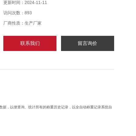
本系统旨在以自动称重软件技术实现货品称重信息随货
更新时间：2024-11-11
品属性资料记录到数据库、储存数据、导出数据，以便
访问次数：893
查询、统计所有的称重历史记录，以全自动称重记录系
统自动保存数据达计算机上。
厂商性质：生产厂家
联系我们
留言询价
数据，以便查询、统计所有的称重历史记录，以全自动称重记录系统自