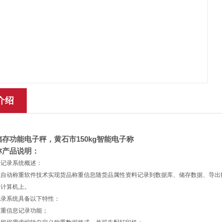
介绍
储存功能电子秤，黄石市
150kg
智能电子称
称产品说明：
重记录系统概述：
以自动称重软件技术实现货品称重信息随货品属性资料记录到数据库、储存数据、导出
达计算机上。
记录系统具备以下特性：
备称重信息记录功能；