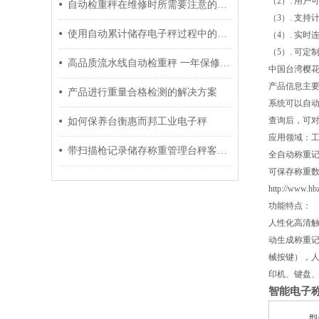
（2）. 用
自动检重秤在维修时所需要注意的事项介绍
（3）. 支
使用自动累计储存电子秤过程中的注意事项分享
（4）. 实
（5）. 可
高品质流水线自动检重秤 一年保修终身质保
中国台湾樱花
产品信息主要
产品进行重量合格检测的解决方案
系统可以自动
查询后，可对
如何保养台衡惠而邦工业电子秤
应用领域：工
带扫描枪记录储存称重管理台秤客制软件
全自动称重
可保存称重
http://www.hb
功能特点：
人性化高清
动生成称重记
械按键），人性
印机、键盘、
智能电子
型