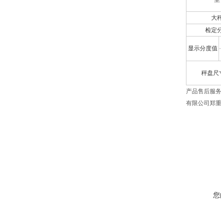
大
检定
显示分度值
秤盘尺
产品售后服
有限公司郑
您