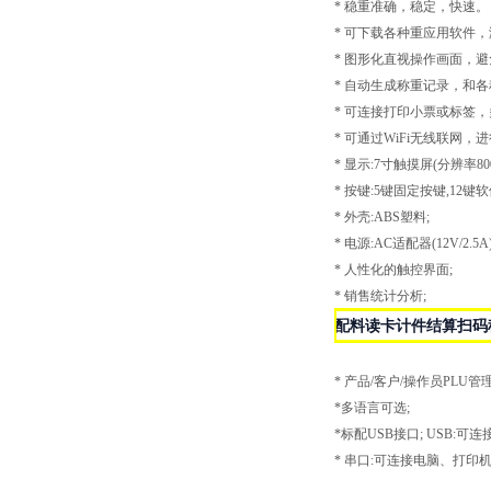
*
稳重准确，稳定，快速。
*
可下载各种重应用软件，
*
图形化直视操作画面，避
*
自动生成称重记录，和各
*
可连接打印
小票
或标签，
*
可通过WiFi无线联网，
*
显示:7寸触摸屏(分辨率800*
*
按键:5键固定按键,12键软
*
外壳:ABS塑料;
*
电源:AC适配器(12V/2.5A)
*
人性化的触控界面;
*
销售统计分析;
配料读卡计件结算扫码
*
产品/客户/操作员PLU管理
*
多语言可选;
*
标配USB接口; USB
*
串口:可连接电脑、打印