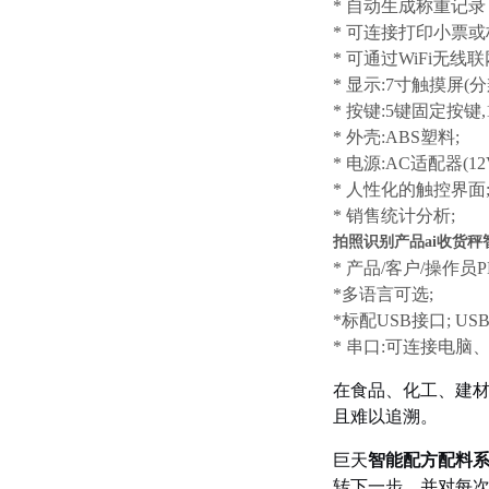
* 自动生成称重记
* 可连接打印小票
* 可通过WiFi无
* 显示:7寸触摸屏(分辨
* 按键:5键固定按键
* 外壳:ABS塑料;
* 电源:AC适配器(12V/
* 人性化的触控界面
* 销售统计分析;
拍照识别产品ai收货秤
* 产品/客户/操作员P
*多语言可选;
*标配USB接口;
* 串口:可连接电脑
在食品、化工、建
且难以追溯。
巨天
智能配方配料
转下一步，并对每