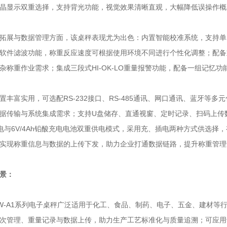
液晶显示双重选择，支持背光功能，视觉效果清晰直观，大幅降低误操作
展与数据管理方面，该桌秤表现尤为出色：内置智能校准系统，支持单
软件滤波功能，称重反应速度可根据使用环境不同进行个性化调整；配备
杂称重作业需求；集成三段式HI-OK-LO重量报警功能，配备一组记忆
富实用，可选配RS-232接口、RS-485通讯、网口通讯、蓝牙等
据传输与系统集成需求；支持U盘储存、直通视窗、定时记录、扫码上传
C供电与6V/4Ah铅酸充电电池双重供电模式，采用充、插电两种方式供选
实现称重信息与数据的上传下发，助力企业打通数据链路，提升称重管理
景：
W-A1系列电子桌秤广泛适用于化工、食品、制药、电子、五金、建材等
次管理、重量记录与数据上传，助力生产工艺标准化与质量追溯；可应用于