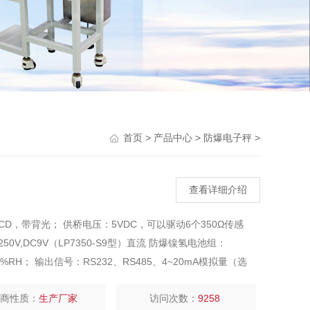
Previou
>
>
>
首页
产品中心
防爆电子秤
查看详细介绍
 LCD，带背光； 供桥电压：5VDC，可以驱动6个350Ω传感
50V,DC9V（LP7350-S9型）直流 防爆镍氢电池组：
90%RH； 输出信号：RS232、RS485、4~20mA模拟量（选
厂商性质：
生产厂家
访问次数：
9258