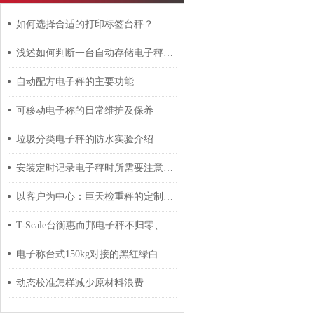
如何选择合适的打印标签台秤？
浅述如何判断一台自动存储电子秤的好坏
自动配方电子秤的主要功能
可移动电子称的日常维护及保养
垃圾分类电子秤的防水实验介绍
安装定时记录电子秤时所需要注意的要点介绍
以客户为中心：巨天检重秤的定制化解决方案与服务支持
T-Scale台衡惠而邦电子秤不归零、称重量不准及不开机故障原因
电子称台式150kg对接的黑红绿白怎样接
动态校准怎样减少原材料浪费