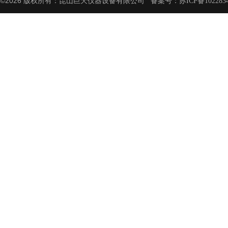
©2026 版权所有：昆山巨天仪器设备有限公司 备案号：
苏ICP备102283