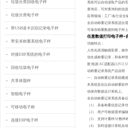
垃圾分类回收电子秤
系统可以自动读取产品的毛
查询后，可对查询到的信息统
垃圾分类电子秤
应用领域：工厂/各行业仓
全自动称重记录系统适合需
带USB读卡识别记录电子秤
可保存称重数据到电子秤
任意数值打印电子秤+
带安卓称重系统电子秤
功能特点：
人性化高清触摸彩屏，操
对接ERP系统的电子秤
动生成称重记录，和各种管理
胶;电源:AC适配器(12V/
回收垃圾电子秤
动称重记录系统产品说明
一、自动称重记录系统概
共享体脂秤
本系统旨在以自动称重软
动保存数据达
计算机
上。
智能电子秤
全自动称重记录系统具备
（1）. 具备称重信息记录
可移动电子称
（2）. 用户可根据需求
（3）. 支持计重秤/计数
连接ERP电子秤
（4）. 实时连接计算机