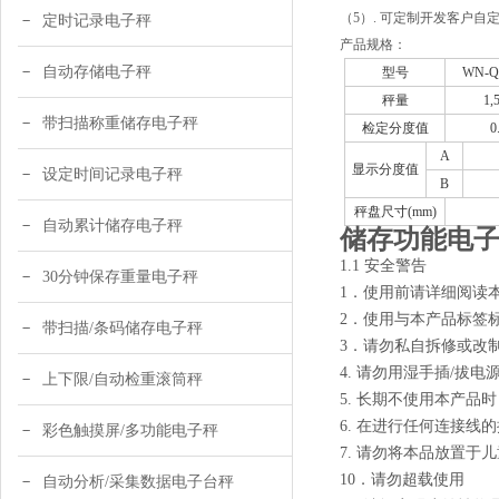
（5）. 可定制开发客户自
定时记录电子秤
产品规格：
自动存储电子秤
型号
WN-Q
秤量
1,
带扫描称重储存电子秤
检定分度值
0
A
显示分度值
设定时间记录电子秤
B
秤盘尺寸(mm)
自动累计储存电子秤
储存功能电
1.1 安全警告
30分钟保存重量电子秤
1．使用前请详细阅读
2．使用与本产品标签
带扫描/条码储存电子秤
3．请勿私自拆修或改
4. 请勿用湿手插/拔电
上下限/自动检重滚筒秤
5. 长期不使用本产
6. 在进行任何连接
彩色触摸屏/多功能电子秤
7. 请勿将本品放置于
10．请勿超载使用
自动分析/采集数据电子台秤