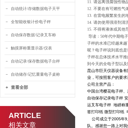
11. 请远离强腐蚀性
自动统计/存储数据电子天平
12. 不要在有可燃性
13. 在雷电频繁发生
全智能收银计价电子秤
14. 请勿使用强溶剂清
15. 不得将液体或其
自动保存数据/记录叉车称
导读：50年代中期电
子秤的水准已经越来
触摸屏称重显示器/仪表
呢？电子秤说到底也是
子秤在总体技术水平推
自动记录/保存数据电子台秤
到今天的全电子型以及
昆山市巨天仪器设备有
自动储存/记忆重量电子桌称
业，可按照客户的要求
公司主营产品：
查看全部
中国台湾樱花电子秤、
自动保存记录电子秤
安
运叉车电子秤 地磅称重
签打印纸 微型打印纸 
ARTICLE
公司成立于2005
相关文章
队。感谢您一路上对我