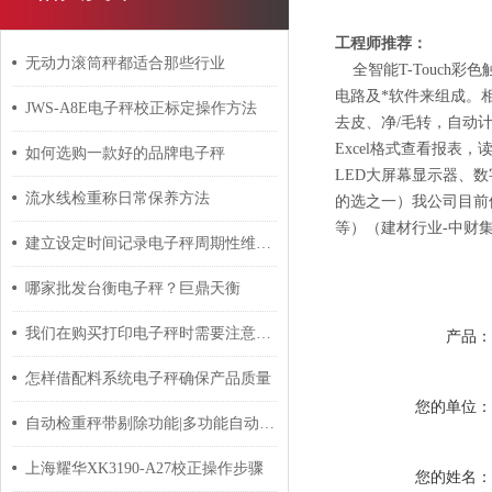
工程师推荐：
无动力滚筒秤都适合那些行业
全智能T-Touch
电路及*软件来组成。
JWS-A8E电子秤校正标定操作方法
去皮、净/毛转，自动
Excel格式查看报
如何选购一款好的品牌电子秤
LED大屏幕显示器、
流水线检重称日常保养方法
的选之一）我公司目前
等）（建材行业-中财
建立设定时间记录电子秤周期性维护机制的重要性分享
哪家批发台衡电子秤？巨鼎天衡
我们在购买打印电子秤时需要注意哪些问题
产品
怎样借配料系统电子秤确保产品质量
您的单位
自动检重秤带剔除功能|多功能自动重检机优势
上海耀华XK3190-A27校正操作步骤
您的姓名