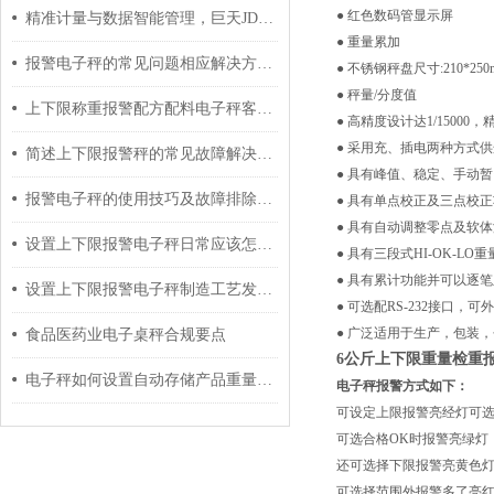
● 红色数码管显示屏
精准计量与数据智能管理，巨天JDT-WN-Q20S智能桌秤
● 重量累加
报警电子秤的常见问题相应解决方法分享
● 不锈钢秤盘尺寸:210*250
● 秤量/分度值
上下限称重报警配方配料电子秤客户案例
●
高精度设计达1/15000，
●
采用充、插电两种方式供
简述上下限报警秤的常见故障解决方法
●
具有峰值、稳定、手动暂
报警电子秤的使用技巧及故障排除方法分享
●
具有单点校正及三点校正
●
具有自动调整零点及软体
设置上下限报警电子秤日常应该怎样维护与保养
●
具有三段式HI-OK-L
●
具有累计功能并可以逐笔
设置上下限报警电子秤制造工艺发展面向多元化
●
可选配RS-232接口，
●
广泛适用于生产，包装，
食品医药业电子桌秤合规要点
6公斤上下限重量检重
电子秤如何设置自动存储产品重量数量功能？
电子秤
报警方式如下：
可设定上限报警亮经灯可
可选合格OK时报警亮绿灯
还可选择下限报警亮黄色
可选择范围外报警多了亮