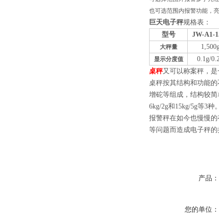
也可选范围内报警功能，
巨天电子秤
规格表：
型号
JW-A1
-
1
1,500
大秤量
0.1g/
0.
显示分度值
桌秤
又可以称案秤，是
桌秤按其结构和功能的
增砣等组成，结构较简
6kg/2g和15kg/5g等3种
报警秤在如今也慢慢的
等问题而造成电子秤的
产品
您的单位