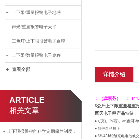
上下限/重量报警电子地磅
声光/重量报警电子天平
三色灯/上下限报警电子台秤
上下限/数量报警电子桌秤
查看全部
详情介绍
ARTICLE
：
（龚素芬）
： 1
44
6公斤上下限重量检重
相关文章
巨天电子秤产品
特征：
● g(克)、lb(磅)、oz(盎司
● 软件自动校正
上下限报警秤的科学定期保养制度分享
● 6V/4Ah铅酸充电电池或交