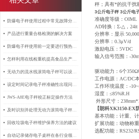
秤；具有*的抗干扰
3公斤电子秤 3公斤电
准确度等级：OIML 
防爆电子秤使用过程中常见故障分析与对应解决策略分享
AD转换：Σ-△，24it
产品进行重量合格检测的解决方案
分辨率：显示 50,000 
分辨率：0.3μV/d
防爆电子秤使用前一定要进行预热准备
激励电压：5VDC
输入信号范围：-30mv
怎样利用在线检重机提高食品生产效率
驱动能力：6个350
无动力的流水线滚筒电子秤可以设置合格报警吗？
工作电源：AC/DC本
设定时间记录电子秤准确性出现问题的原因及保养方法介绍
工作环境温度：-10~
湿度：≤85%R.H
JWS-A8E电子秤校正标定操作方法
外形尺寸：238mm*1
【朗科XK3150-E
及时识别并处理无动力滚筒电子秤故障问题有助于维持称重精度
基本功能：计重、
回收垃圾电子秤维护保养方法的建议
扩展功能：动物称
选配功能：RS232/R
自动记录储存电子桌秤在各行业领域中无处不在