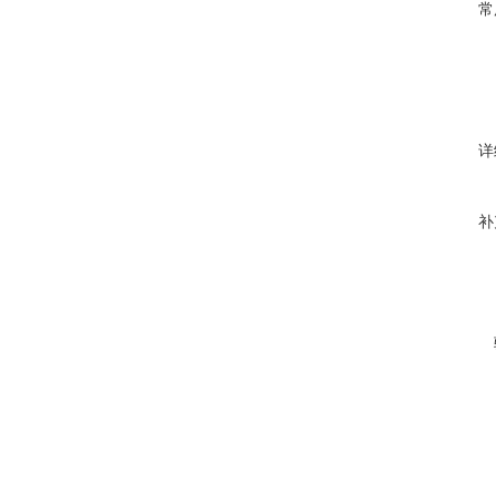
常
详
补