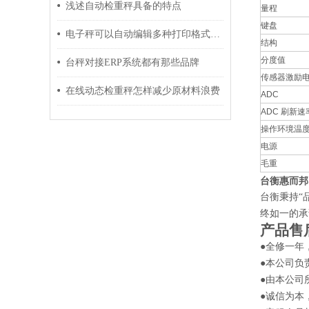
浅述自动检重秤具备的特点
量程
键盘
电子秤可以自动编辑多种打印格式信息吗？
结构
分度值
台秤对接ERP系统都有那些品牌
传感器激励
在线动态检重秤怎样减少原材料浪费
ADC
ADC 刷新速
操作环境温
电源
毛重
台衡惠而邦
台衡秉持“
终如一的承
产品售
●全修一年
●本公司负
●由本公司
●诚信为本