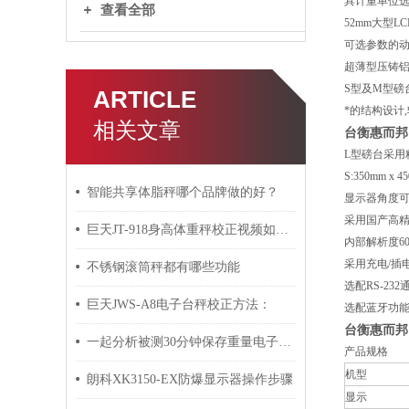
具计重单位选
查看全部
52mm大型L
可选参数的
超薄型压铸铝
S型及M型磅
ARTICLE
*的结构设计
相关文章
台衡惠而邦
L型磅台采用
S:350mm x 4
智能共享体脂秤哪个品牌做的好？
显示器角度
采用国产高精度
巨天JT-918身高体重秤校正视频如何操作
内部解析度600
采用充电/插
不锈钢滚筒秤都有哪些功能
选配RS-2
巨天JWS-A8电子台秤校正方法：
选配蓝牙功
台衡惠而邦
一起分析被测30分钟保存重量电子秤的状态和环境条件
产品规格
机型
朗科XK3150-EX防爆显示器操作步骤
显示