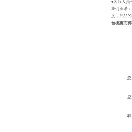
●客服人员
我们承诺：
度，产品的
台衡惠而邦
您
您
联