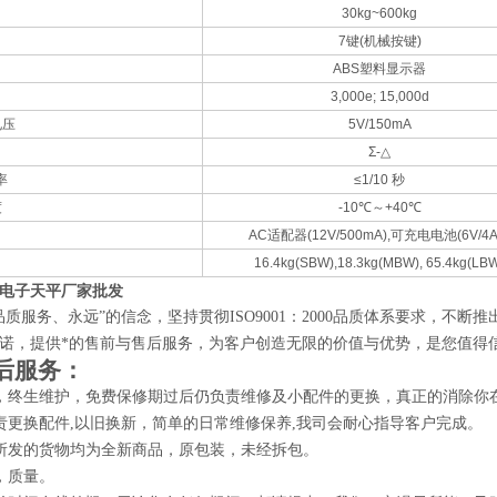
30kg~600kg
7键(机械按键)
ABS塑料显示器
3,000e; 15,000d
电压
5V/150mA
Σ-△
率
≤1/10 秒
度
-10℃～+40℃
AC适配器(12V/500mA),可充电电池(6V/4A
16.4kg(SBW),18.3kg(MBW), 65.4kg(LB
电子天平厂家批发
品质服务、永远”的信念，坚持贯彻ISO9001：2000品质体系要求，
诺，提供*的售前与售后服务，为客户创造无限的价值与优势，是您值得
后服务：
，终生维护，免费保修期过后仍负责维修及小配件的更换，真正的消除你在
责更换配件,以旧换新，简单的日常维修保养,我司会耐心指导客户完成。
所发的货物均为全新商品，原包装，未经拆包。
，质量。