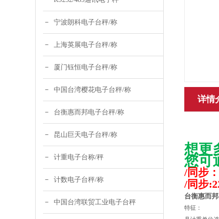
宁波朗科电子台秤/称
上海英展电子台秤/称
厦门钰恒电子台秤/称
中国台湾樱花电子台秤/称
详情
台衡惠而邦电子台秤/称
昆山巨天电子台秤/称
想更
您可
计重电子台称/秤
/同步：刘
计数电子台秤/称
/同步:22
台衡惠而邦
中国台湾联贸工业电子台秤
特征：