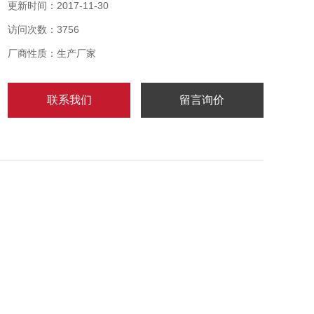
52mm大型LCD显示,附白色LED背光
更新时间：2017-11-30
可选参数的动物秤功能
访问次数：3756
超薄型压铸铝磅体及不锈钢台面,轻巧耐用（L型除外）
S型及M型磅台采用铝压铸一体成型技术。
厂商性质：生产厂家
*的结构设计,轻巧坚固,得到欧、美、日用户的喜爱。
联系我们
留言询价