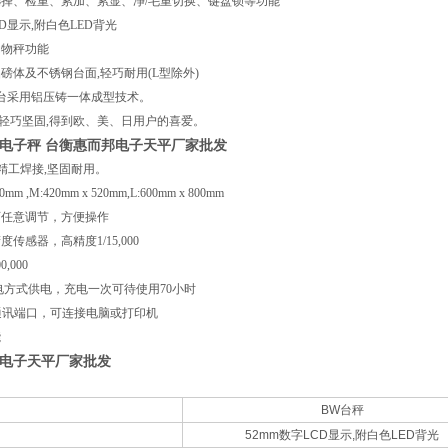
择、检重、累加、累显、净/毛重切换、键盘锁等功能
CD显示,附白色LED背光
动物秤功能
磅体及不锈钢台面,轻巧耐用(L型除外)
台采用铝压铸一体成型技术。
,轻巧坚固,得到欧、美、日用户的喜爱。
电子秤 台衡惠而邦电子天平厂家批发
精工焊接,坚固耐用。
50mm ,M:420mm x 520mm,L:600mm x 800mm
可任意调节，方便操作
传感器，高精度1/15,000
,000
电方式供电，充电一次可待使用70小时
32通讯端口，可连接电脑或打印机
能
电子天平厂家批发
BW台秤
52mm数字LCD显示,附白色LED背光