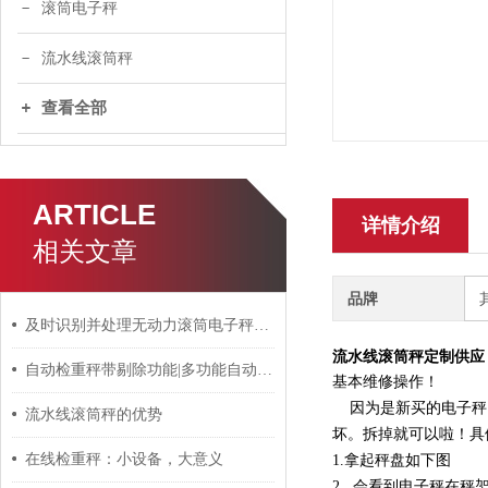
滚筒电子秤
流水线滚筒秤
查看全部
ARTICLE
详情介绍
相关文章
品牌
及时识别并处理无动力滚筒电子秤故障问题有助于维持称重精度
流水线滚筒秤定制供应
自动检重秤带剔除功能|多功能自动重检机优势
基本维修操作！
因为是新买的电子秤，
流水线滚筒秤的优势
坏。拆掉就可以啦！具
在线检重秤：小设备，大意义
1.拿起秤盘如下图
2. 会看到电子秤在