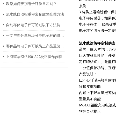
教您如何辨别电子秤质量差别？
损伤。
3.将防止运输过程中
流水线自动检重秤常见故障处理方法
电子秤传感器，如果称
电子秤秤体， 如果称
自动存储电子秤可通过以下方法抗干扰
电子秤的四只脚一定要
一文与您分享垃圾分类电子秤的维护保养建议
流水线滚筒秤定制供应
哪种品牌电子秤可以防止产品重复称重提示功能？
品牌：巨天 型号：JWS-
巨天在称量性能、外观设
上海耀华XK3190-A27校正操作步骤
定打印格式）、微型打
、分值保持功能、直通
产品说明：
kg<>lb(千克/磅)单位
预扣皮重功能
内置上下限重量报警功
重量累加功能
6V/4Ah铅酸充电电池或
软件自动校正