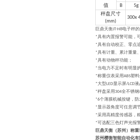
值
B
5g
秤盘尺寸
3
0
0x 
(mm)
巨鼎天衡
电子秤的
JT-H8
具有内置报警可能，
*
具有自动校正、零点
*
具有计重、累计重量
*
具有动物秤功能；
*
当电力不足时有明显
*
称重仪表采用
塑料
*
ABS
大型
显示屏
液
*
LED
/LCD
秤盘采用
全不锈钢
*
304
个薄膜机械按键，防
*6
显示器角度可任意调
*
采用高精度传感器，
*
可选配三色灯声光报
*
巨鼎天衡（苏州）称重
苏州樱衡智能自动化有