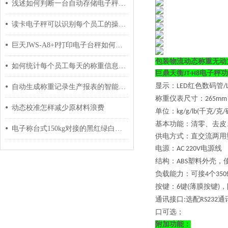
浅述如何判断一台自动存储电子秤的好坏
读卡电子秤可以识别每个员工的操作记录吗？
巨天JWS-A8+P打印电子台秤如何设置时间日期？
包装物流动态称重无动
如何统计每个员工每天的称重信息报表分别刷卡计件？
巨鼎天衡
电子秤功
JT-H8
显示：
红色数码管
LED
/
自动生成称重记录生产报表的智能电子秤功能简介
称重仪表尺寸：
265mm
动态校准怎样减少原材料浪费
单位：
千克
克
kg/g/lb(
/
/
基本功能：清零、去皮
电子称台式150kg对接的黑红绿白怎样接
供电方式：直交流两用
电源：
电源线 
AC 220V
结构：
塑料外壳，
ABS
负载能力：可接
个
4
350
按键：
键
薄膜按键
，
6
(
)
通讯接口
选配
通
:
RS232
口可选；
附加功能：