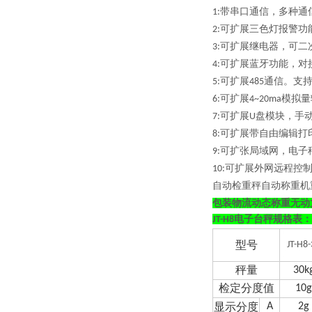
带串口通信，多种通
1:
可扩展三色灯报警功
2:
可扩展继电器，可二
3:
可扩展蓝牙功能，对
4:
可扩展
通信。支
5:
485
可扩展
模拟量
6:
4~20ma
可扩展
盘模块，手
7:
U
可扩展带自由编辑打
8:
可扩张局域网，电子
9:
可扩展外网远程控
10:
自动检重秤自动称重机
包装物流动态称重无动
电子台秤规格表：
JT-H8
型号
JT-H8-
秤量
30k
检定分度值
10g
显示分度
A
2g