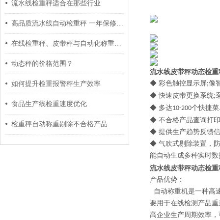
流水线检重秤适合在那些行业
高品质流水线自动检重秤 一年保修终身质保
在线检重秤、皮带秤与自动化称重标签打印综合方案
动态秤的价格范围？
流水线皮带秤动态检重
◆ 彩色触控显示屏
像
如何提升检重报警秤生产效率
;
◆ 快速皮带更换系统
;
食品生产线检重速度优化
◆ 多达
个快捷菜
10-200
◆ 不合格产品查询打
检重秤自动称重剔除不合格产品
◆ 提供生产趋势反馈
◆ 气吹式剔除装置，
能自动生成多种实时数
流水线皮带秤动态检重
产品优势：
自动称重机是一种高速
要用于在线检测产品重
高企业生产周期效率，