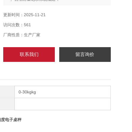
本系统旨在以自动称重软件技术实现货品称重信息随货
品属性资料记录到数据库、储存数据、导出数据，以便
更新时间：2025-11-21
查询、统计所有的称重历史记录，以全自动称重记录系
访问次数：561
统自动保存数据达计算机上。
全自动称重记录系统具备以下特性：
厂商性质：生产厂家
联系我们
留言询价
0-30kgkg
精度电子桌秤