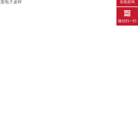
精度电子桌秤
在线咨询
微信扫一扫
研究所天平 精密天平 高精度天平 万分位天平 千分位天平
，盖上玻璃罩，避免强光直射。
持水平的状态。
烈的晃动。放取被称量的物体的时候一定要轻拿轻放。
作过程中只能打开电子天平的右门和左门。被称量物和砝码应放
容器中进行称量。
关键在于对每一个细节的把控，细节方面处理好了，其他问