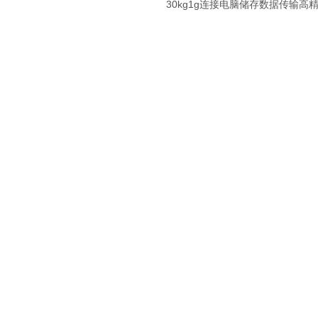
30kg1g连接电脑储存数据传输高
子天平 托盘天平 智能天平 分选天平 定时记录天平 实验室天平 
天平 天平的价格 便宜的天平 防爆天平
称量结果应该立即记录在专用的工作本上，养成良好的习惯。
电子天平后，应该取出砝码和被称量物体，电光同应指数归零，切断电源
常称量前，一定要清理好电子天平的托盘，之后是要检查电子天平是不是保
的操作过程中一定要特别的小心玛瑙刀口，注意保护，切勿让电子天平剧
平的玻璃罩不要随意打开，它主要是装卸，调节和维修用的。在实际的操
央，防止托盘摆动，腐蚀性的物体不要直接放在托盘上，应该放在密闭的
可以看出，其实电子天平的日常维护和保养并不如我们想象的那样复杂，