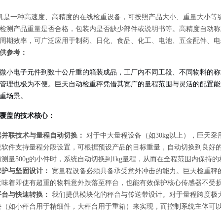
是一种高速度、高精度的在线检重设备，可按照产品大小、重量大小等
检测产品重量是否合格，包装内是否缺少部件或说明书等。高精度自动称
周期效率，可广泛应用于制药、日化、食品、化工、电池、五金配件、电
供参考：
微小电子元件到数十公斤重的箱装成品，工厂内不同工段、不同物料的称
管理也极为不便。巨天自动检重秤凭借其宽广的量程范围与灵活的配置能
重场景。
覆盖的技术核心：
器并联技术与量程自动切换：
对于中大量程设备（如30kg以上），巨天
软件支持量程分段设置，可根据预设产品的目标重量，自动切换到良好的量程
测量500g的小件时，系统自动切换到1kg量程，从而在全程范围内保持
保护与坚固设计：
宽量程设备必须具备承受意外冲击的能力。巨天检重秤的
意味着即使有超重的物料意外跌落至秤台，也能有效保护核心传感器不受
平台与快速转换：
我们提供模块化的秤台与传送带设计。对于量程跨度极
块（如小秤台用于精细件，大秤台用于重箱）来实现，而控制系统主体可