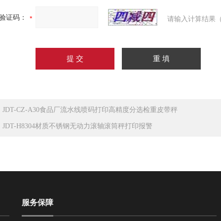
验证码：
请输入计算结果（
：
JDT-CZ-A30食品厂流水线喷码打印高精度分选检重皮带秤
：
JDT-H8304材质不锈钢无动力滚轴滚筒秤打印报警
服务保障