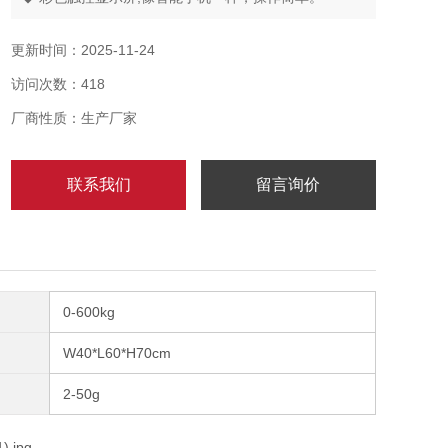
◆ 快速皮带更换系统;采用搭扣设计，清洁皮带非常简
便。
更新时间：2025-11-24
◆ 多达10-200个快捷菜单，无缝对接换产品，实现不停
访问次数：418
机切换产品。
◆ 不合格产品查询打印。
厂商性质：生产厂家
◆ 提供生产趋势反馈信号，调整上游包装机包装精度，
提高用户满意度，降低成本。
联系我们
留言询价
◆ 气吹式剔除装置，针对不同产品做不同的剔除方式。
0-600kg
W40*L60*H70cm
2-50g