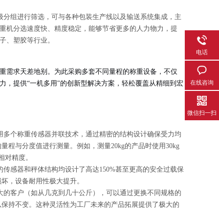
级分组进行筛选，可与各种包装生产线以及输送系统集成，主
重机分选速度快、精度稳定，能够节省更多的人力物力，提
子、塑胶等行业。
电话
重需求天差地别。为此采购多套不同量程的称重设备，不仅
在线咨询
力，提供“一机多用"的创新型解决方案，轻松覆盖从精细到宏
微信扫一扫
采用多个称重传感器并联技术，通过精密的结构设计确保受力均
与分度值进行测量。例如，测量20kg的产品时使用30kg
的相对精度。
传感器和秤体结构均设计了高达150%甚至更高的安全过载保
损坏，设备耐用性极大提升。
大的客户（如从几克到几十公斤），可以通过更换不同规格的
以保持不变。这种灵活性为工厂未来的产品拓展提供了极大的