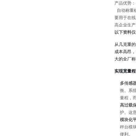
产品优势：
自动称重机
要用于在线
高企业生产
以下资料仅
从几克重的
成本高昂，
大的全厂称
实现宽量程
多传感
衡。系统
量程，而
高过载
护。这
模块化
秤台模
便利。