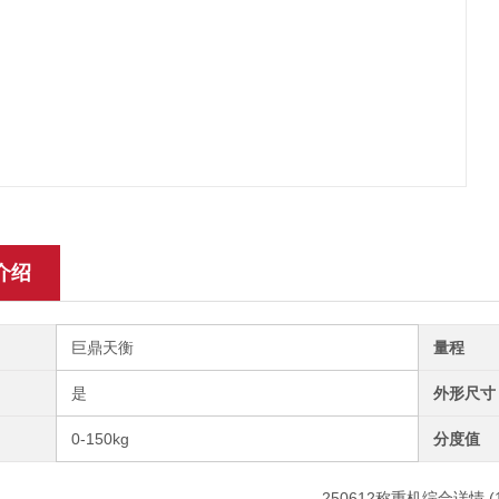
介绍
巨鼎天衡
量程
是
外形尺寸
0-150kg
分度值