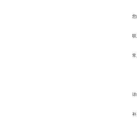
您
联
常
详
补