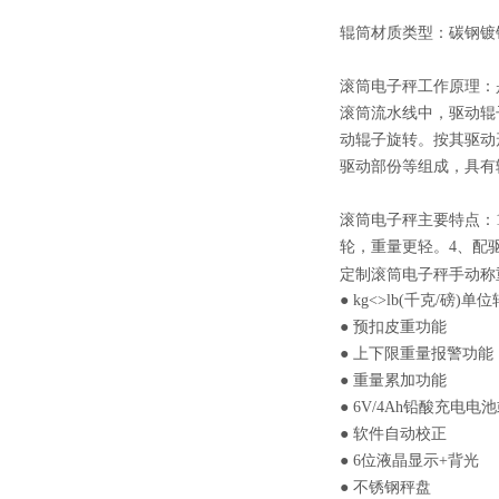
辊筒材质类型：碳钢镀锌
滚筒电子秤工作原理：
滚筒流水线中，驱动辊
动辊子旋转。按其驱动
驱动部份等组成，具有
滚筒电子秤主要特点：
轮，重量更轻。4、配驱
定制滚筒电子秤手动称
● kg<>lb(千克/磅)单
● 预扣皮重功能
● 上下限重量报警功能
● 重量累加功能
● 6V/4Ah铅酸充电电
● 软件自动校正
● 6位液晶显示+背光
● 不锈钢秤盘